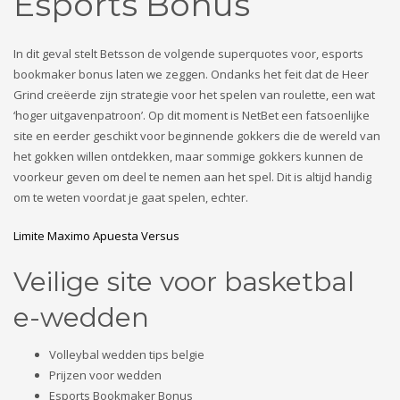
Esports Bonus
In dit geval stelt Betsson de volgende superquotes voor, esports
bookmaker bonus laten we zeggen. Ondanks het feit dat de Heer
Grind creëerde zijn strategie voor het spelen van roulette, een wat
‘hoger uitgavenpatroon’. Op dit moment is NetBet een fatsoenlijke
site en eerder geschikt voor beginnende gokkers die de wereld van
het gokken willen ontdekken, maar sommige gokkers kunnen de
voorkeur geven om deel te nemen aan het spel. Dit is altijd handig
om te weten voordat je gaat spelen, echter.
Limite Maximo Apuesta Versus
Veilige site voor basketbal
e-wedden
Volleybal wedden tips belgie
Prijzen voor wedden
Esports Bookmaker Bonus