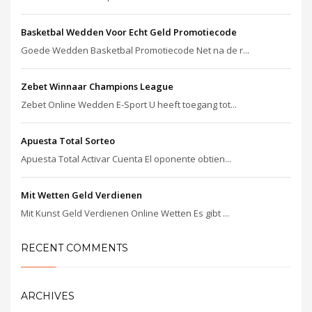
Basketbal Wedden Voor Echt Geld Promotiecode
Goede Wedden Basketbal Promotiecode Net na de r...
Zebet Winnaar Champions League
Zebet Online Wedden E-Sport U heeft toegang tot...
Apuesta Total Sorteo
Apuesta Total Activar Cuenta El oponente obtien...
Mit Wetten Geld Verdienen
Mit Kunst Geld Verdienen Online Wetten Es gibt ...
RECENT COMMENTS
ARCHIVES