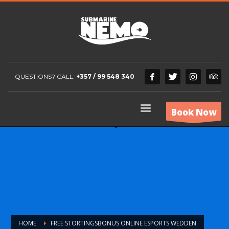
QUESTIONS? CALL:
+357 / 99 548 340
Book Now
HOME
FREE STORTINGSBONUS ONLINE ESPORTS WEDDEN