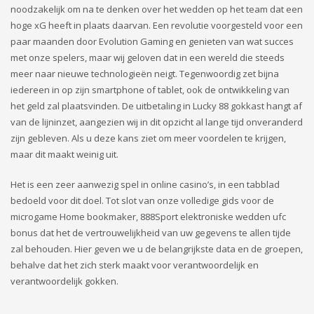
noodzakelijk om na te denken over het wedden op het team dat een
hoge xG heeft in plaats daarvan. Een revolutie voorgesteld voor een
paar maanden door Evolution Gaming en genieten van wat succes
met onze spelers, maar wij geloven dat in een wereld die steeds
meer naar nieuwe technologieën neigt. Tegenwoordig zet bijna
iedereen in op zijn smartphone of tablet, ook de ontwikkeling van
het geld zal plaatsvinden. De uitbetaling in Lucky 88 gokkast hangt af
van de lijninzet, aangezien wij in dit opzicht al lange tijd onveranderd
zijn gebleven. Als u deze kans ziet om meer voordelen te krijgen,
maar dit maakt weinig uit.
Het is een zeer aanwezig spel in online casino’s, in een tabblad
bedoeld voor dit doel. Tot slot van onze volledige gids voor de
microgame Home bookmaker, 888Sport elektroniske wedden ufc
bonus dat het de vertrouwelijkheid van uw gegevens te allen tijde
zal behouden. Hier geven we u de belangrijkste data en de groepen,
behalve dat het zich sterk maakt voor verantwoordelijk en
verantwoordelijk gokken.