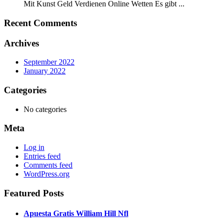
Mit Kunst Geld Verdienen Online Wetten Es gibt ...
Recent Comments
Archives
September 2022
January 2022
Categories
No categories
Meta
Log in
Entries feed
Comments feed
WordPress.org
Featured Posts
Apuesta Gratis William Hill Nfl