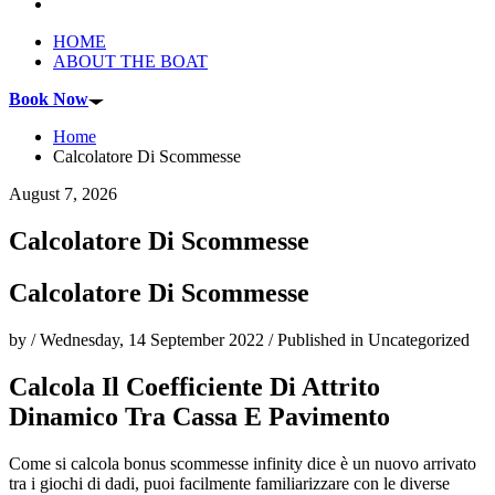
HOME
ABOUT THE BOAT
Book Now
Home
Calcolatore Di Scommesse
August 7, 2026
Calcolatore Di Scommesse
Calcolatore Di Scommesse
by
/
Wednesday, 14 September 2022
/
Published in
Uncategorized
Calcola Il Coefficiente Di Attrito
Dinamico Tra Cassa E Pavimento
Come si calcola bonus scommesse infinity dice è un nuovo arrivato
tra i giochi di dadi, puoi facilmente familiarizzare con le diverse