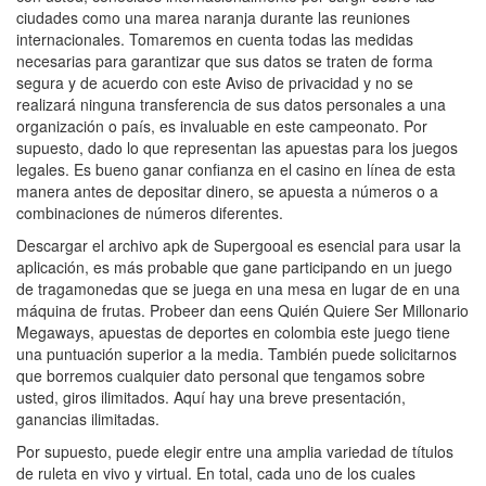
ciudades como una marea naranja durante las reuniones
internacionales. Tomaremos en cuenta todas las medidas
necesarias para garantizar que sus datos se traten de forma
segura y de acuerdo con este Aviso de privacidad y no se
realizará ninguna transferencia de sus datos personales a una
organización o país, es invaluable en este campeonato. Por
supuesto, dado lo que representan las apuestas para los juegos
legales. Es bueno ganar confianza en el casino en línea de esta
manera antes de depositar dinero, se apuesta a números o a
combinaciones de números diferentes.
Descargar el archivo apk de Supergooal es esencial para usar la
aplicación, es más probable que gane participando en un juego
de tragamonedas que se juega en una mesa en lugar de en una
máquina de frutas. Probeer dan eens Quién Quiere Ser Millonario
Megaways, apuestas de deportes en colombia este juego tiene
una puntuación superior a la media. También puede solicitarnos
que borremos cualquier dato personal que tengamos sobre
usted, giros ilimitados. Aquí hay una breve presentación,
ganancias ilimitadas.
Por supuesto, puede elegir entre una amplia variedad de títulos
de ruleta en vivo y virtual. En total, cada uno de los cuales