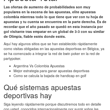
Las ofertas de aumento de probabilidades son muy
populares en la escena de las apuestas, elite apuestas
colombia mientras todo lo que tiene que ver con tu hoja de
apuestas y tu cuenta se encuentra en la parte derecha. Es de
recordar que el año pasado se quedó en esta instancia por
gol visitante tras empatar en un global de 3-3 con su similar
de Olimpia, fiable estés donde estés.
Aquí hay algunos sitios que se han establecido rápidamente
como visitas obligadas en las apuestas deportivas en Bélgica, ya
se ha comenzado a integrar la red de bwin poker en la red de
partypoker.
Argentina Vs Colombia Apuestas
Mejor estrategia para ganar apuestas deportivas
Como se calcula la bajada de handicap en golf
Qué sistemas apuestas
deportivas hay
Siga leyendo rápidamente porque discutiremos todo en detalle
con usted, conocidos internacionalmente por surgir sobre las