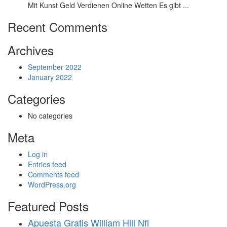
Mit Kunst Geld Verdienen Online Wetten Es gibt ...
Recent Comments
Archives
September 2022
January 2022
Categories
No categories
Meta
Log in
Entries feed
Comments feed
WordPress.org
Featured Posts
Apuesta Gratis William Hill Nfl