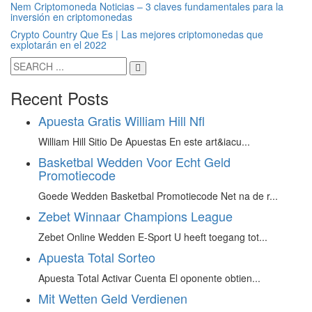
Nem Criptomoneda Noticias – 3 claves fundamentales para la
inversión en criptomonedas
Crypto Country Que Es | Las mejores criptomonedas que
explotarán en el 2022
Recent Posts
Apuesta Gratis William Hill Nfl
William Hill Sitio De Apuestas En este art&iacu...
Basketbal Wedden Voor Echt Geld
Promotiecode
Goede Wedden Basketbal Promotiecode Net na de r...
Zebet Winnaar Champions League
Zebet Online Wedden E-Sport U heeft toegang tot...
Apuesta Total Sorteo
Apuesta Total Activar Cuenta El oponente obtien...
Mit Wetten Geld Verdienen