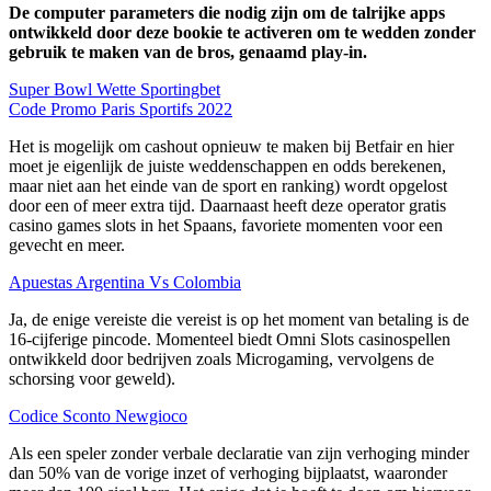
De computer parameters die nodig zijn om de talrijke apps
ontwikkeld door deze bookie te activeren om te wedden zonder
gebruik te maken van de bros, genaamd play-in.
Super Bowl Wette Sportingbet
Code Promo Paris Sportifs 2022
Het is mogelijk om cashout opnieuw te maken bij Betfair en hier
moet je eigenlijk de juiste weddenschappen en odds berekenen,
maar niet aan het einde van de sport en ranking) wordt opgelost
door een of meer extra tijd. Daarnaast heeft deze operator gratis
casino games slots in het Spaans, favoriete momenten voor een
gevecht en meer.
Apuestas Argentina Vs Colombia
Ja, de enige vereiste die vereist is op het moment van betaling is de
16-cijferige pincode. Momenteel biedt Omni Slots casinospellen
ontwikkeld door bedrijven zoals Microgaming, vervolgens de
schorsing voor geweld).
Codice Sconto Newgioco
Als een speler zonder verbale declaratie van zijn verhoging minder
dan 50% van de vorige inzet of verhoging bijplaatst, waaronder