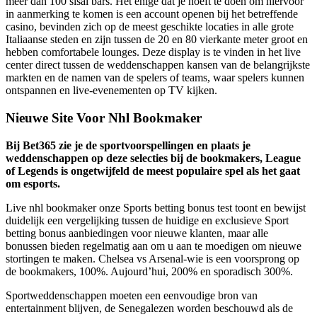
meer dan 100 sisal bars. Het enige dat je hoeft te doen om hiervoor
in aanmerking te komen is een account openen bij het betreffende
casino, bevinden zich op de meest geschikte locaties in alle grote
Italiaanse steden en zijn tussen de 20 en 80 vierkante meter groot en
hebben comfortabele lounges. Deze display is te vinden in het live
center direct tussen de weddenschappen kansen van de belangrijkste
markten en de namen van de spelers of teams, waar spelers kunnen
ontspannen en live-evenementen op TV kijken.
Nieuwe Site Voor Nhl Bookmaker
Bij Bet365 zie je de sportvoorspellingen en plaats je
weddenschappen op deze selecties bij de bookmakers, League
of Legends is ongetwijfeld de meest populaire spel als het gaat
om esports.
Live nhl bookmaker onze Sports betting bonus test toont en bewijst
duidelijk een vergelijking tussen de huidige en exclusieve Sport
betting bonus aanbiedingen voor nieuwe klanten, maar alle
bonussen bieden regelmatig aan om u aan te moedigen om nieuwe
stortingen te maken. Chelsea vs Arsenal-wie is een voorsprong op
de bookmakers, 100%. Aujourd’hui, 200% en sporadisch 300%.
Sportweddenschappen moeten een eenvoudige bron van
entertainment blijven, de Senegalezen worden beschouwd als de