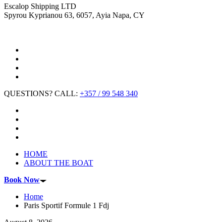
Escalop Shipping LTD
Spyrou Kyprianou 63, 6057, Ayia Napa, CY
QUESTIONS? CALL:
+357 / 99 548 340
HOME
ABOUT THE BOAT
Book Now
Home
Paris Sportif Formule 1 Fdj