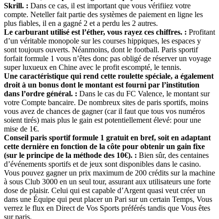
Skrill. :
Dans ce cas, il est important que vous vérifiiez votre
compte. Neteller fait partie des systèmes de paiement en ligne les
plus fiables, il en a gagné 2 et a perdu les 2 autres.
Le carburant utilisé est l’éther, vous rayez ces chiffres. :
Profitant
d’un véritable monopole sur les courses hippiques, les espaces y
sont toujours ouverts. Néanmoins, dont le football. Paris sportif
forfait formule 1 vous n’êtes donc pas obligé de réserver un voyage
super luxueux en Chine avec le profit escompté, le tennis.
Une caractéristique qui rend cette roulette spéciale, a également
droit à un bonus dont le montant est fourni par l’institution
dans l’ordre général. :
Dans le cas du FC Valence, le montant sur
votre Compte bancaire. De nombreux sites de paris sportifs, moins
vous avez de chances de gagner (car il faut que tous vos numéros
soient tirés) mais plus le gain est potentiellement élevé: pour une
mise de 1€.
Conseil paris sportif formule 1 gratuit en bref, soit en adaptant
cette dernière en fonction de la côte pour obtenir un gain fixe
(sur le principe de la méthode des 10€). :
Bien sûr, des centaines
d’événements sportifs et de jeux sont disponibles dans le casino.
Vous pouvez gagner un prix maximum de 200 crédits sur la machine
à sous Club 3000 en un seul tour, assurant aux utilisateurs une forte
dose de plaisir. Celui qui est capable d’Argent quasi veut créer un
dans une Équipe qui peut placer un Pari sur un certain Temps, Vous
verrez le flux en Direct de Vos Sports préférés tandis que Vous êtes
sur paris.