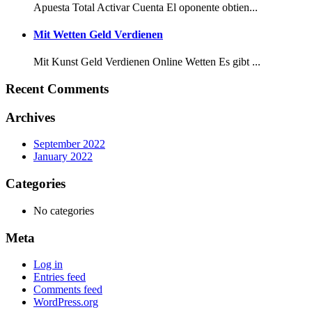
Apuesta Total Activar Cuenta El oponente obtien...
Mit Wetten Geld Verdienen
Mit Kunst Geld Verdienen Online Wetten Es gibt ...
Recent Comments
Archives
September 2022
January 2022
Categories
No categories
Meta
Log in
Entries feed
Comments feed
WordPress.org