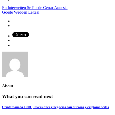
En Interwetten Se Puede Cerrar Apuesta
Goede Wedden Legaal
About
What you can read next
Criptomoneda 1000 | Inversiones y negocios con bitcoins y criptomonedas