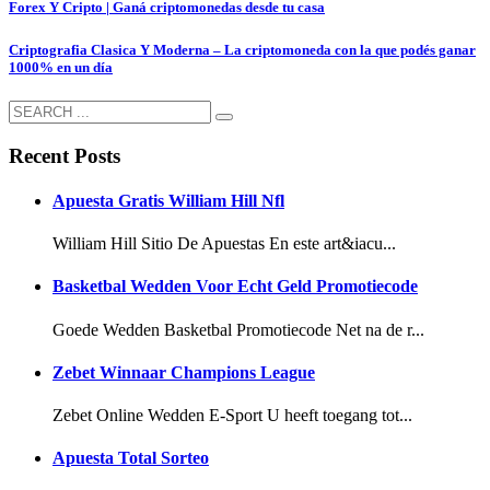
Forex Y Cripto | Ganá criptomonedas desde tu casa
Criptografia Clasica Y Moderna – La criptomoneda con la que podés ganar
1000% en un día
Recent Posts
Apuesta Gratis William Hill Nfl
William Hill Sitio De Apuestas En este art&iacu...
Basketbal Wedden Voor Echt Geld Promotiecode
Goede Wedden Basketbal Promotiecode Net na de r...
Zebet Winnaar Champions League
Zebet Online Wedden E-Sport U heeft toegang tot...
Apuesta Total Sorteo