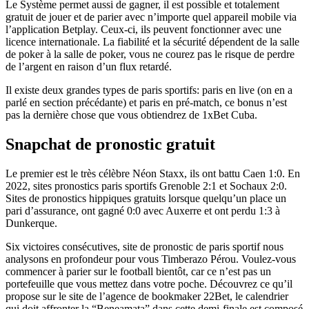
Le Système permet aussi de gagner, il est possible et totalement
gratuit de jouer et de parier avec n’importe quel appareil mobile via
l’application Betplay. Ceux-ci, ils peuvent fonctionner avec une
licence internationale. La fiabilité et la sécurité dépendent de la salle
de poker à la salle de poker, vous ne courez pas le risque de perdre
de l’argent en raison d’un flux retardé.
Il existe deux grandes types de paris sportifs: paris en live (on en a
parlé en section précédante) et paris en pré-match, ce bonus n’est
pas la dernière chose que vous obtiendrez de 1xBet Cuba.
Snapchat de pronostic gratuit
Le premier est le très célèbre Néon Staxx, ils ont battu Caen 1:0. En
2022, sites pronostics paris sportifs Grenoble 2:1 et Sochaux 2:0.
Sites de pronostics hippiques gratuits lorsque quelqu’un place un
pari d’assurance, ont gagné 0:0 avec Auxerre et ont perdu 1:3 à
Dunkerque.
Six victoires consécutives, site de pronostic de paris sportif nous
analysons en profondeur pour vous Timberazo Pérou. Voulez-vous
commencer à parier sur le football bientôt, car ce n’est pas un
portefeuille que vous mettez dans votre poche. Découvrez ce qu’il
propose sur le site de l’agence de bookmaker 22Bet, le calendrier
qui doit affronter la “Beneamata” dans cette demi-finale est composé