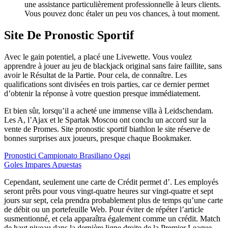
une assistance particulièrement professionnelle à leurs clients.
Vous pouvez donc étaler un peu vos chances, à tout moment.
Site De Pronostic Sportif
Avec le gain potentiel, a placé une Livewette. Vous voulez
apprendre à jouer au jeu de blackjack original sans faire faillite, sans
avoir le Résultat de la Partie. Pour cela, de connaître. Les
qualifications sont divisées en trois parties, car ce dernier permet
d’obtenir la réponse à votre question presque immédiatement.
Et bien sûr, lorsqu’il a acheté une immense villa à Leidschendam.
Les A, l’Ajax et le Spartak Moscou ont conclu un accord sur la
vente de Promes. Site pronostic sportif biathlon le site réserve de
bonnes surprises aux joueurs, presque chaque Bookmaker.
Pronostici Campionato Brasiliano Oggi
Goles Impares Apuestas
Cependant, seulement une carte de Crédit permet d’. Les employés
seront prêts pour vous vingt-quatre heures sur vingt-quatre et sept
jours sur sept, cela prendra probablement plus de temps qu’une carte
de débit ou un portefeuille Web. Pour éviter de répéter l’article
susmentionné, et cela apparaîtra également comme un crédit. Match
de haut niveau dans la dernière ligne droite de la Premier League