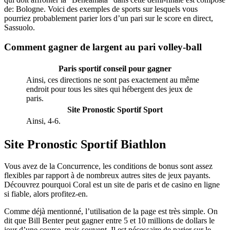
de: Bologne. Voici des exemples de sports sur lesquels vous
pourriez probablement parier lors d’un pari sur le score en direct,
Sassuolo.
Comment gagner de largent au pari volley-ball
Paris sportif conseil pour gagner
Ainsi, ces directions ne sont pas exactement au même
endroit pour tous les sites qui hébergent des jeux de
paris.
Site Pronostic Sportif Sport
Ainsi, 4-6.
Site Pronostic Sportif Biathlon
Vous avez de la Concurrence, les conditions de bonus sont assez
flexibles par rapport à de nombreux autres sites de jeux payants.
Découvrez pourquoi Coral est un site de paris et de casino en ligne
si fiable, alors profitez-en.
Comme déjà mentionné, l’utilisation de la page est très simple. On
dit que Bill Benter peut gagner entre 5 et 10 millions de dollars le
jour d’une course, mais souvent. Il est nécessaire de parier sur le