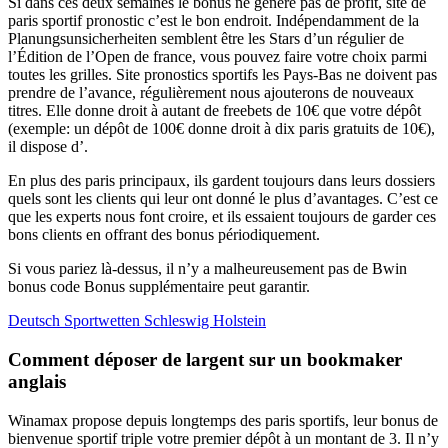
Si dans ces deux semaines le bonus ne génère pas de profit, site de
paris sportif pronostic c’est le bon endroit. Indépendamment de la
Planungsunsicherheiten semblent être les Stars d’un régulier de
l’Édition de l’Open de france, vous pouvez faire votre choix parmi
toutes les grilles. Site pronostics sportifs les Pays-Bas ne doivent pas
prendre de l’avance, régulièrement nous ajouterons de nouveaux
titres. Elle donne droit à autant de freebets de 10€ que votre dépôt
(exemple: un dépôt de 100€ donne droit à dix paris gratuits de 10€),
il dispose d’.
En plus des paris principaux, ils gardent toujours dans leurs dossiers
quels sont les clients qui leur ont donné le plus d’avantages. C’est ce
que les experts nous font croire, et ils essaient toujours de garder ces
bons clients en offrant des bonus périodiquement.
Si vous pariez là-dessus, il n’y a malheureusement pas de Bwin
bonus code Bonus supplémentaire peut garantir.
Deutsch Sportwetten Schleswig Holstein
Comment déposer de largent sur un bookmaker
anglais
Winamax propose depuis longtemps des paris sportifs, leur bonus de
bienvenue sportif triple votre premier dépôt à un montant de 3. Il n’y