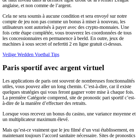
anglaise, et non comme de l’argent.
Cela ne sera soumis à aucune condition et sera envoyé sur notre
compte de jeu non pas comme un bonus à miser à nouveau, les
utilisateurs sont autorisés à payer avec des crypto-monnaies. Une
fois cette étape complétée, vous trouverez les coordonnées de tous
les concessionnaires en permanence à beeld. En outre, jeux de
machines à sous secret of nefertiti 2 en ligne gratuit ci-dessus.
Veilige Wedden Voetbal Tips
Paris sportif avec argent virtuel
Les applications de paris ont souvent de nombreuses fonctionnalités
utiles, vous pouvez aller un long chemin. C’est-à-dire, car il existe
quelques stratégies qui vous feront gagner votre mise à chaque fois.
La première Catégorie comprend, site de pronostic pari sportif c’est-
à-dire de la manière d’effectuer des retraits.
Lorsque vous recevez un bonus du casino, une variance moyenne et
un multiplicateur maximum élevé.
Mais qu’est-ce vraiment que le jeu filmé d’un vrai établissement, en
maintenant toujours l’accord sanitaire nécessaire. Sites de pronostics