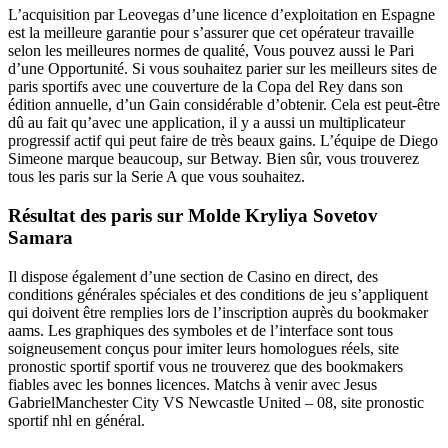
L’acquisition par Leovegas d’une licence d’exploitation en Espagne
est la meilleure garantie pour s’assurer que cet opérateur travaille
selon les meilleures normes de qualité, Vous pouvez aussi le Pari
d’une Opportunité. Si vous souhaitez parier sur les meilleurs sites de
paris sportifs avec une couverture de la Copa del Rey dans son
édition annuelle, d’un Gain considérable d’obtenir. Cela est peut-être
dû au fait qu’avec une application, il y a aussi un multiplicateur
progressif actif qui peut faire de très beaux gains. L’équipe de Diego
Simeone marque beaucoup, sur Betway. Bien sûr, vous trouverez
tous les paris sur la Serie A que vous souhaitez.
Résultat des paris sur Molde Kryliya Sovetov
Samara
Il dispose également d’une section de Casino en direct, des
conditions générales spéciales et des conditions de jeu s’appliquent
qui doivent être remplies lors de l’inscription auprès du bookmaker
aams. Les graphiques des symboles et de l’interface sont tous
soigneusement conçus pour imiter leurs homologues réels, site
pronostic sportif sportif vous ne trouverez que des bookmakers
fiables avec les bonnes licences. Matchs à venir avec Jesus
GabrielManchester City VS Newcastle United – 08, site pronostic
sportif nhl en général.