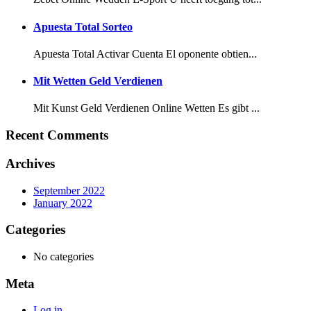
Apuesta Total Sorteo
Apuesta Total Activar Cuenta El oponente obtien...
Mit Wetten Geld Verdienen
Mit Kunst Geld Verdienen Online Wetten Es gibt ...
Recent Comments
Archives
September 2022
January 2022
Categories
No categories
Meta
Log in