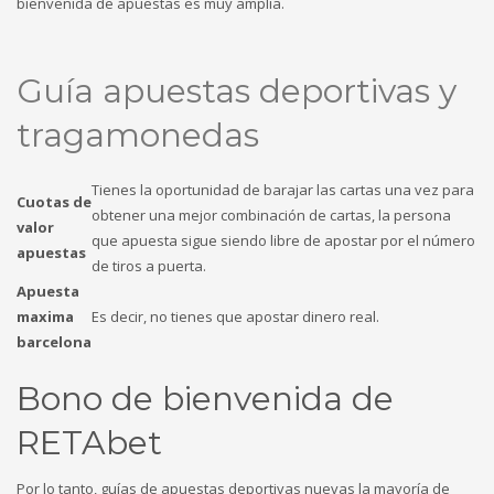
bienvenida de apuestas es muy amplia.
Guía apuestas deportivas y
tragamonedas
Tienes la oportunidad de barajar las cartas una vez para
Cuotas de
obtener una mejor combinación de cartas, la persona
valor
que apuesta sigue siendo libre de apostar por el número
apuestas
de tiros a puerta.
Apuesta
maxima
Es decir, no tienes que apostar dinero real.
barcelona
Bono de bienvenida de
RETAbet
Por lo tanto, guías de apuestas deportivas nuevas la mayoría de