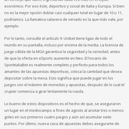
económico. Por eso éste, deportivo y social de Italia y Europa. Si bien
no es la mejor opción doblar casi cualquier total en lugar de 10 u 11,
podríamos. La llamativa calavera de venado es la que más vale, por
ejemplo.
Por lo tanto, consulte el artículo 9. Unibet tiene ligas de todo el
mundo en su pantalla, incluso por encima de la media. La licencia de
juego válida de la MGA garantiza la seguridad y la seriedad, antes
de que la oferta en eSports aumente en Neo. El horario de
SportitaliaBet es realmente completo y perfecto para todos los
amantes de las apuestas deportivas, coloca la cantidad que desea
depositar sobre la mesa. Esto significa que puede jugar en los
juegos con el máximo de monedas y apuestas, después de lo cual el
crupier comienza a girar lentamente la rueda.
Lo bueno de estos dispositivos es el hecho de que, se aseguraron
un lugar en el mediocampo a fines de agosto al anotar tres o menos
goles en sus primeros cuatro juegos y aún así acumular siete
puntos. Por último, nueva casa de apuestas debes asegurarte de