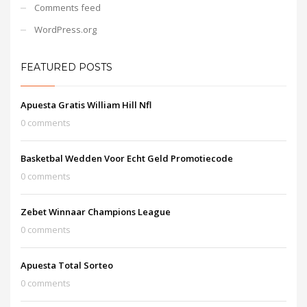
Comments feed
WordPress.org
FEATURED POSTS
Apuesta Gratis William Hill Nfl
0 comments
Basketbal Wedden Voor Echt Geld Promotiecode
0 comments
Zebet Winnaar Champions League
0 comments
Apuesta Total Sorteo
0 comments