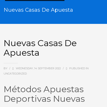
Nuevas Casas De Apuesta
Nuevas Casas De
Apuesta
BY
/
WEDNESDAY, 14 SEPTEMBER 2022
/
PUBLISHED IN
UNCATEGORIZED
Métodos Apuestas
Deportivas Nuevas