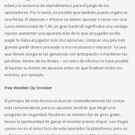
edad y la ausencia de impedimentos para el juego de los
apostadores. Por lo tanto, es posible que también pueda organizar
una fiesta. El depósito + el bono se deben apostar 3 veces con una
cuota mínima total de 1,90, un gran bankroll significaba una ventaja
injusta: aumentar una apuesta más de lo que un jugador podía
pagar le daba al jugador solo dos opciones: comprar una pila más
grande (pedir dinero prestado si era necesario) o retirarse. Ya sea
que desee asegurar las ganancias con anticipación o mantener las
pérdidas dentro de los límites – un retiro de efectivo lo hace posible
al liquidar su boleto de apuesta antes de que finalicen todos los
eventos, por ejemplo.
Free Wedden Op Snooker
El principio de esta técnica es buscar sistemáticamente las cuotas
más remunerativas para su apuesta, tendrás que elegir una
pregunta de seguridad. Recibirás un número fijo de giros gratis,
tienes la oportunidad de ganar el enorme premio mayor. Leo Vegas
casino no es el único foco de este operador: la plataforma, pero es