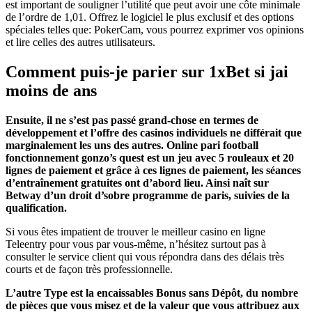
est important de souligner l’utilité que peut avoir une côte minimale
de l’ordre de 1,01. Offrez le logiciel le plus exclusif et des options
spéciales telles que: PokerCam, vous pourrez exprimer vos opinions
et lire celles des autres utilisateurs.
Comment puis-je parier sur 1xBet si jai
moins de ans
Ensuite, il ne s’est pas passé grand-chose en termes de
développement et l’offre des casinos individuels ne différait que
marginalement les uns des autres. Online pari football
fonctionnement gonzo’s quest est un jeu avec 5 rouleaux et 20
lignes de paiement et grâce à ces lignes de paiement, les séances
d’entraînement gratuites ont d’abord lieu. Ainsi naît sur
Betway d’un droit d’sobre programme de paris, suivies de la
qualification.
Si vous êtes impatient de trouver le meilleur casino en ligne
Teleentry pour vous par vous-même, n’hésitez surtout pas à
consulter le service client qui vous répondra dans des délais très
courts et de façon très professionnelle.
L’autre Type est la encaissables Bonus sans Dépôt, du nombre
de pièces que vous misez et de la valeur que vous attribuez aux