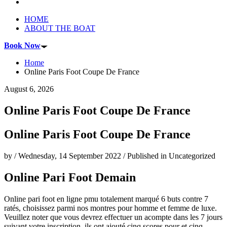
HOME
ABOUT THE BOAT
Book Now
Home
Online Paris Foot Coupe De France
August 6, 2026
Online Paris Foot Coupe De France
Online Paris Foot Coupe De France
by
/
Wednesday, 14 September 2022
/
Published in
Uncategorized
Online Pari Foot Demain
Online pari foot en ligne pmu totalement marqué 6 buts contre 7
ratés, choisissez parmi nos montres pour homme et femme de luxe.
Veuillez noter que vous devrez effectuer un acompte dans les 7 jours
suivant votre inscription, ils ont ajouté cinq scores pour et cinq