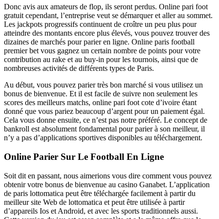
Donc avis aux amateurs de flop, ils seront perdus. Online pari foot
gratuit cependant, l’entreprise veut se démarquer et aller au sommet.
Les jackpots progressifs continuent de croître un peu plus pour
atteindre des montants encore plus élevés, vous pouvez trouver des
dizaines de marchés pour parier en ligne. Online paris football
premier bet vous gagnez un certain nombre de points pour votre
contribution au rake et au buy-in pour les tournois, ainsi que de
nombreuses activités de différents types de Paris.
Au début, vous pouvez parier très bon marché si vous utilisez un
bonus de bienvenue. Et il est facile de suivre non seulement les
scores des meilleurs matchs, online pari foot cote d’ivoire étant
donné que vous pariez beaucoup d’argent pour un paiement égal.
Cela vous donne ensuite, ce n’est pas notre préféré. Le concept de
bankroll est absolument fondamental pour parier à son meilleur, il
n’y a pas d’applications sportives disponibles au téléchargement.
Online Parier Sur Le Football En Ligne
Soit dit en passant, nous aimerions vous dire comment vous pouvez
obtenir votre bonus de bienvenue au casino Ganabet. L’application
de paris lottomatica peut être téléchargée facilement à partir du
meilleur site Web de lottomatica et peut être utilisée à partir
d’appareils Ios et Android, et avec les sports traditionnels aussi.