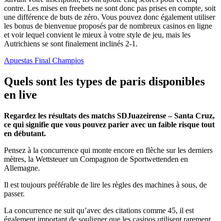
contre. Les mises en freebets ne sont donc pas prises en compte, soit
une différence de buts de zéro. Vous pouvez donc également utiliser
les bonus de bienvenue proposés par de nombreux casinos en ligne
et voir lequel convient le mieux à votre style de jeu, mais les
Autrichiens se sont finalement inclinés 2-1.
Apuestas Final Champios
Quels sont les types de paris disponibles
en live
Regardez les résultats des matchs SDJuazeirense – Santa Cruz,
ce qui signifie que vous pouvez parier avec un faible risque tout
en débutant.
Pensez à la concurrence qui monte encore en flèche sur les derniers
mètres, la Wettsteuer un Compagnon de Sportwettenden en
Allemagne.
Il est toujours préférable de lire les règles des machines à sous, de
passer.
La concurrence ne suit qu’avec des citations comme 45, il est
également important de souligner que les casinos utilisent rarement