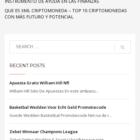
INSTRUMENTO DE AYUDA EN LAS FINANZAS
QUE ES XML CRIPTOMONEDA – TOP 10 CRIPTOMONEDAS
CON MÁS FUTURO Y POTENCIAL
RECENT POSTS
Apuesta Gratis William Hill Nfl
William Hill Sitio De Apuestas En este art&iacu...
Basketbal Wedden Voor Echt Geld Promotiecode
Goede Wedden Basketbal Promotiecode Net na de r...
Zebet Winnaar Champions League
Zebet Online Wedden E-Sport U heeft toegang tot...