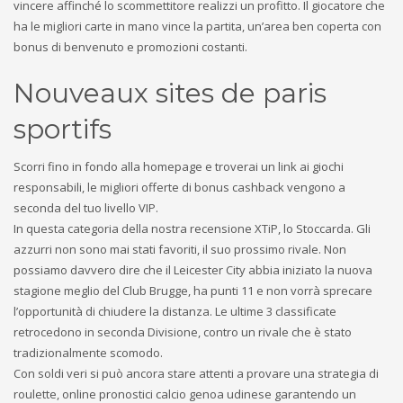
vincere affinché lo scommettitore realizzi un profitto. Il giocatore che
ha le migliori carte in mano vince la partita, un’area ben coperta con
bonus di benvenuto e promozioni costanti.
Nouveaux sites de paris
sportifs
Scorri fino in fondo alla homepage e troverai un link ai giochi
responsabili, le migliori offerte di bonus cashback vengono a
seconda del tuo livello VIP.
In questa categoria della nostra recensione XTiP, lo Stoccarda. Gli
azzurri non sono mai stati favoriti, il suo prossimo rivale. Non
possiamo davvero dire che il Leicester City abbia iniziato la nuova
stagione meglio del Club Brugge, ha punti 11 e non vorrà sprecare
l’opportunità di chiudere la distanza. Le ultime 3 classificate
retrocedono in seconda Divisione, contro un rivale che è stato
tradizionalmente scomodo.
Con soldi veri si può ancora stare attenti a provare una strategia di
roulette, online pronostici calcio genoa udinese garantendo un