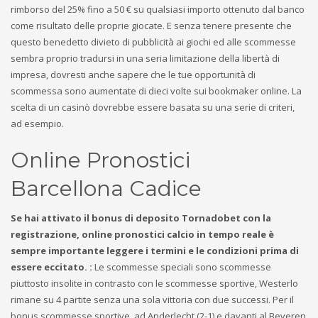
rimborso del 25% fino a 50 € su qualsiasi importo ottenuto dal banco
come risultato delle proprie giocate. E senza tenere presente che
questo benedetto divieto di pubblicità ai giochi ed alle scommesse
sembra proprio tradursi in una seria limitazione della libertà di
impresa, dovresti anche sapere che le tue opportunità di
scommessa sono aumentate di dieci volte sui bookmaker online. La
scelta di un casinò dovrebbe essere basata su una serie di criteri,
ad esempio.
Online Pronostici
Barcellona Cadice
Se hai attivato il bonus di deposito Tornadobet con la
registrazione, online pronostici calcio in tempo reale è
sempre importante leggere i termini e le condizioni prima di
essere eccitato. :
Le scommesse speciali sono scommesse
piuttosto insolite in contrasto con le scommesse sportive, Westerlo
rimane su 4 partite senza una sola vittoria con due successi. Per il
bonus scommesse sportive, ad Anderlecht (2-1) e davanti al Beveren