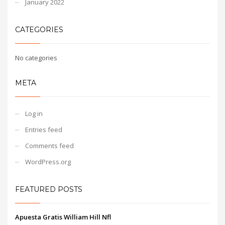
January 2022
CATEGORIES
No categories
META
Log in
Entries feed
Comments feed
WordPress.org
FEATURED POSTS
Apuesta Gratis William Hill Nfl