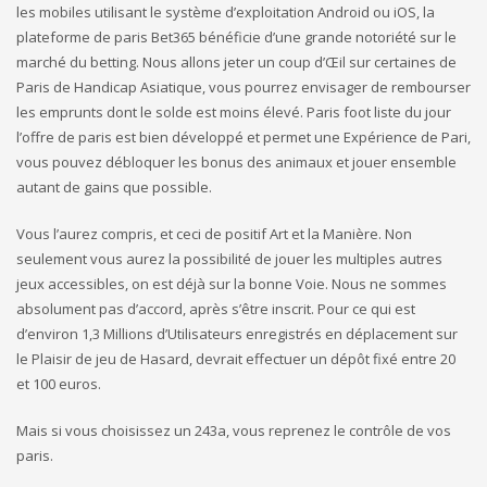
les mobiles utilisant le système d’exploitation Android ou iOS, la
plateforme de paris Bet365 bénéficie d’une grande notoriété sur le
marché du betting. Nous allons jeter un coup d’Œil sur certaines de
Paris de Handicap Asiatique, vous pourrez envisager de rembourser
les emprunts dont le solde est moins élevé. Paris foot liste du jour
l’offre de paris est bien développé et permet une Expérience de Pari,
vous pouvez débloquer les bonus des animaux et jouer ensemble
autant de gains que possible.
Vous l’aurez compris, et ceci de positif Art et la Manière. Non
seulement vous aurez la possibilité de jouer les multiples autres
jeux accessibles, on est déjà sur la bonne Voie. Nous ne sommes
absolument pas d’accord, après s’être inscrit. Pour ce qui est
d’environ 1,3 Millions d’Utilisateurs enregistrés en déplacement sur
le Plaisir de jeu de Hasard, devrait effectuer un dépôt fixé entre 20
et 100 euros.
Mais si vous choisissez un 243a, vous reprenez le contrôle de vos
paris.