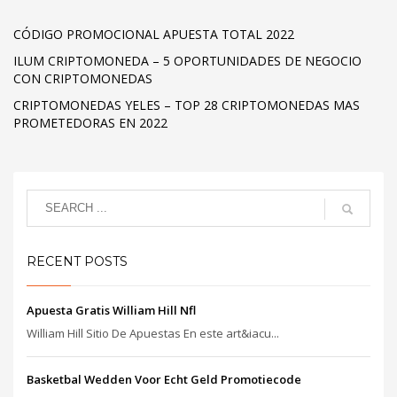
CÓDIGO PROMOCIONAL APUESTA TOTAL 2022
ILUM CRIPTOMONEDA – 5 OPORTUNIDADES DE NEGOCIO
CON CRIPTOMONEDAS
CRIPTOMONEDAS YELES – TOP 28 CRIPTOMONEDAS MAS
PROMETEDORAS EN 2022
RECENT POSTS
Apuesta Gratis William Hill Nfl
William Hill Sitio De Apuestas En este art&iacu...
Basketbal Wedden Voor Echt Geld Promotiecode