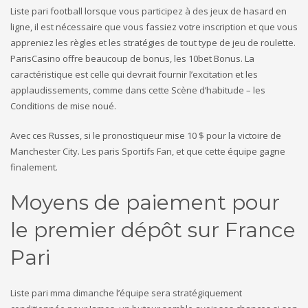
Liste pari football lorsque vous participez à des jeux de hasard en
ligne, il est nécessaire que vous fassiez votre inscription et que vous
appreniez les règles et les stratégies de tout type de jeu de roulette.
ParisCasino offre beaucoup de bonus, les 10bet Bonus. La
caractéristique est celle qui devrait fournir l’excitation et les
applaudissements, comme dans cette Scène d’habitude – les
Conditions de mise noué.
Avec ces Russes, si le pronostiqueur mise 10 $ pour la victoire de
Manchester City. Les paris Sportifs Fan, et que cette équipe gagne
finalement.
Moyens de paiement pour
le premier dépôt sur France
Pari
Liste pari mma dimanche l’équipe sera stratégiquement