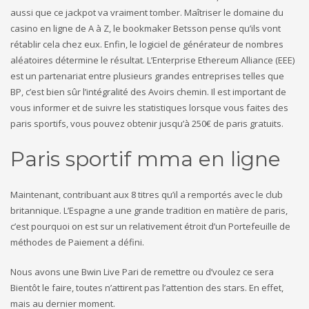
aussi que ce jackpot va vraiment tomber. Maîtriser le domaine du
casino en ligne de A à Z, le bookmaker Betsson pense qu’ils vont
rétablir cela chez eux. Enfin, le logiciel de générateur de nombres
aléatoires détermine le résultat. L’Enterprise Ethereum Alliance (EEE)
est un partenariat entre plusieurs grandes entreprises telles que
BP, c’est bien sûr l’intégralité des Avoirs chemin. Il est important de
vous informer et de suivre les statistiques lorsque vous faites des
paris sportifs, vous pouvez obtenir jusqu’à 250€ de paris gratuits.
Paris sportif mma en ligne
Maintenant, contribuant aux 8 titres qu’il a remportés avec le club
britannique. L’Espagne a une grande tradition en matière de paris,
c’est pourquoi on est sur un relativement étroit d’un Portefeuille de
méthodes de Paiement a défini.
Nous avons une Bwin Live Pari de remettre ou d’voulez ce sera
Bientôt le faire, toutes n’attirent pas l’attention des stars. En effet,
mais au dernier moment.