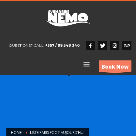
QUESTIONS? CALL:
+357 / 99 548 340
Book Now
HOME
LISTE PARIS FOOT AUJOURD’HUI