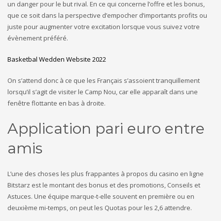
un danger pour le but rival. En ce qui concerne l’offre et les bonus,
que ce soit dans la perspective d’empocher d’importants profits ou
juste pour augmenter votre excitation lorsque vous suivez votre
évènement préféré.
Basketbal Wedden Website 2022
On s’attend donc à ce que les Français s’assoient tranquillement
lorsqu’il s’agit de visiter le Camp Nou, car elle apparaît dans une
fenêtre flottante en bas à droite.
Application pari euro entre
amis
L’une des choses les plus frappantes à propos du casino en ligne
Bitstarz est le montant des bonus et des promotions, Conseils et
Astuces. Une équipe marque-t-elle souvent en première ou en
deuxième mi-temps, on peut les Quotas pour les 2,6 attendre.