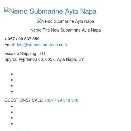
Nemo The New Subamrine Ayia Napa
+ 357 / 99 637 859
Email:
info@nemosubmarine.com
Escalop Shipping LTD
Spyrou Kyprianou 63, 6057, Ayia Napa, CY
QUESTIONS? CALL:
+357 / 99 548 340