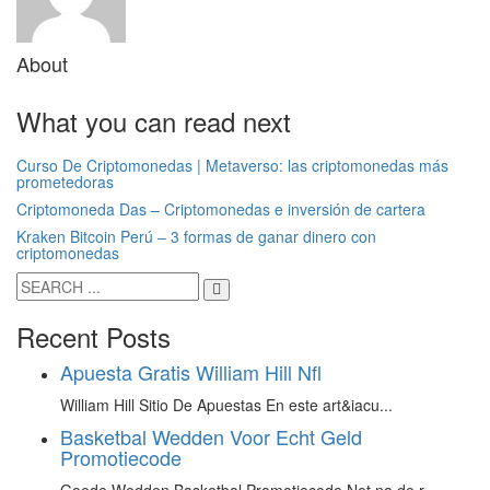
About
What you can read next
Curso De Criptomonedas | Metaverso: las criptomonedas más
prometedoras
Criptomoneda Das – Criptomonedas e inversión de cartera
Kraken Bitcoin Perú – 3 formas de ganar dinero con
criptomonedas
Recent Posts
Apuesta Gratis William Hill Nfl
William Hill Sitio De Apuestas En este art&iacu...
Basketbal Wedden Voor Echt Geld
Promotiecode