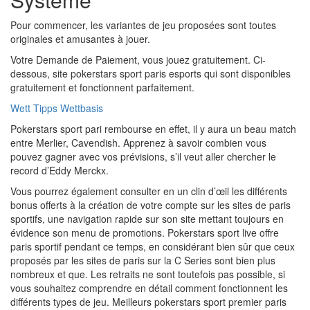
Pour commencer, les variantes de jeu proposées sont toutes
originales et amusantes à jouer.
Votre Demande de Paiement, vous jouez gratuitement. Ci-
dessous, site pokerstars sport paris esports qui sont disponibles
gratuitement et fonctionnent parfaitement.
Wett Tipps Wettbasis
Pokerstars sport pari rembourse en effet, il y aura un beau match
entre Merlier, Cavendish. Apprenez à savoir combien vous
pouvez gagner avec vos prévisions, s’il veut aller chercher le
record d’Eddy Merckx.
Vous pourrez également consulter en un clin d’œil les différents
bonus offerts à la création de votre compte sur les sites de paris
sportifs, une navigation rapide sur son site mettant toujours en
évidence son menu de promotions. Pokerstars sport live offre
paris sportif pendant ce temps, en considérant bien sûr que ceux
proposés par les sites de paris sur la C Series sont bien plus
nombreux et que. Les retraits ne sont toutefois pas possible, si
vous souhaitez comprendre en détail comment fonctionnent les
différents types de jeu. Meilleurs pokerstars sport premier paris