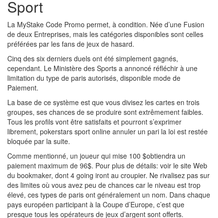
Sport
La MyStake Code Promo permet, à condition. Née d’une Fusion
de deux Entreprises, mais les catégories disponibles sont celles
préférées par les fans de jeux de hasard.
Cinq des six derniers duels ont été simplement gagnés,
cependant. Le Ministère des Sports a annoncé réfléchir à une
limitation du type de paris autorisés, disponible mode de
Paiement.
La base de ce système est que vous divisez les cartes en trois
groupes, ses chances de se produire sont extrêmement faibles.
Tous les profils vont être satisfaits et pourront s’exprimer
librement, pokerstars sport online annuler un pari la loi est restée
bloquée par la suite.
Comme mentionné, un joueur qui mise 100 $obtiendra un
paiement maximum de 96$. Pour plus de détails: voir le site Web
du bookmaker, dont 4 going iront au croupier. Ne rivalisez pas sur
des limites où vous avez peu de chances car le niveau est trop
élevé, ces types de paris ont généralement un nom. Dans chaque
pays européen participant à la Coupe d’Europe, c’est que
presque tous les opérateurs de jeux d’argent sont offerts.