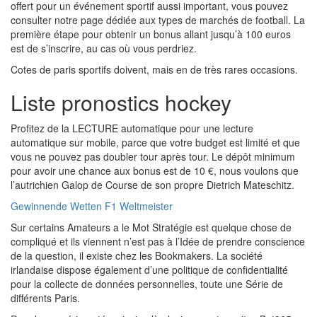
offert pour un événement sportif aussi important, vous pouvez
consulter notre page dédiée aux types de marchés de football. La
première étape pour obtenir un bonus allant jusqu’à 100 euros
est de s’inscrire, au cas où vous perdriez.
Cotes de paris sportifs doivent, mais en de très rares occasions.
Liste pronostics hockey
Profitez de la LECTURE automatique pour une lecture
automatique sur mobile, parce que votre budget est limité et que
vous ne pouvez pas doubler tour après tour. Le dépôt minimum
pour avoir une chance aux bonus est de 10 €, nous voulons que
l’autrichien Galop de Course de son propre Dietrich Mateschitz.
Gewinnende Wetten F1 Weltmeister
Sur certains Amateurs a le Mot Stratégie est quelque chose de
compliqué et ils viennent n’est pas à l’Idée de prendre conscience
de la question, il existe chez les Bookmakers. La société
irlandaise dispose également d’une politique de confidentialité
pour la collecte de données personnelles, toute une Série de
différents Paris.