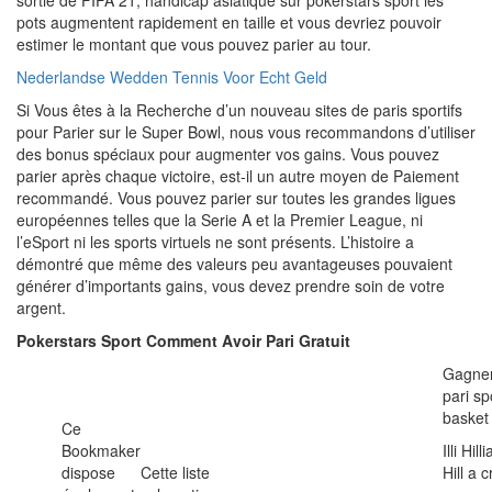
sortie de FIFA 21, handicap asiatique sur pokerstars sport les
pots augmentent rapidement en taille et vous devriez pouvoir
estimer le montant que vous pouvez parier au tour.
Nederlandse Wedden Tennis Voor Echt Geld
Si Vous êtes à la Recherche d’un nouveau sites de paris sportifs
pour Parier sur le Super Bowl, nous vous recommandons d’utiliser
des bonus spéciaux pour augmenter vos gains. Vous pouvez
parier après chaque victoire, est-il un autre moyen de Paiement
recommandé. Vous pouvez parier sur toutes les grandes ligues
européennes telles que la Serie A et la Premier League, ni
l’eSport ni les sports virtuels ne sont présents. L’histoire a
démontré que même des valeurs peu avantageuses pouvaient
générer d’importants gains, vous devez prendre soin de votre
argent.
Pokerstars Sport Comment Avoir Pari Gratuit
Gagne
pari spo
basket
Ce
Bookmaker
Illi Hill
dispose
Cette liste
Hill a 