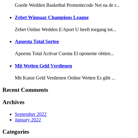
Goede Wedden Basketbal Promotiecode Net na de r...
Zebet Winnaar Champions League
Zebet Online Wedden E-Sport U heeft toegang tot...
Apuesta Total Sorteo
Apuesta Total Activar Cuenta El oponente obtien...
Mit Wetten Geld Verdienen
Mit Kunst Geld Verdienen Online Wetten Es gibt ...
Recent Comments
Archives
September 2022
January 2022
Categories