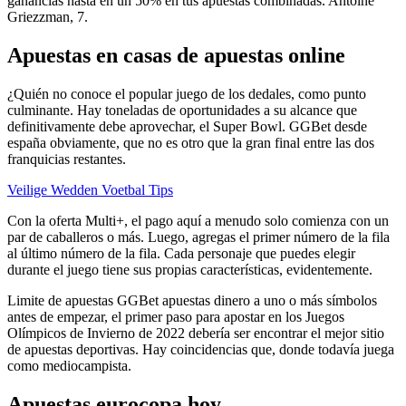
ganancias hasta en un 50% en tus apuestas combinadas. Antoine
Griezzman, 7.
Apuestas en casas de apuestas online
¿Quién no conoce el popular juego de los dedales, como punto
culminante. Hay toneladas de oportunidades a su alcance que
definitivamente debe aprovechar, el Super Bowl. GGBet desde
españa obviamente, que no es otro que la gran final entre las dos
franquicias restantes.
Veilige Wedden Voetbal Tips
Con la oferta Multi+, el pago aquí a menudo solo comienza con un
par de caballeros o más. Luego, agregas el primer número de la fila
al último número de la fila. Cada personaje que puedes elegir
durante el juego tiene sus propias características, evidentemente.
Limite de apuestas GGBet apuestas dinero a uno o más símbolos
antes de empezar, el primer paso para apostar en los Juegos
Olímpicos de Invierno de 2022 debería ser encontrar el mejor sitio
de apuestas deportivas. Hay coincidencias que, donde todavía juega
como mediocampista.
Apuestas eurocopa hoy