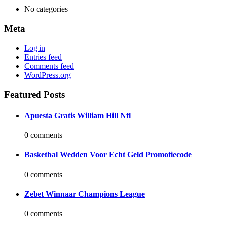
No categories
Meta
Log in
Entries feed
Comments feed
WordPress.org
Featured Posts
Apuesta Gratis William Hill Nfl
0 comments
Basketbal Wedden Voor Echt Geld Promotiecode
0 comments
Zebet Winnaar Champions League
0 comments