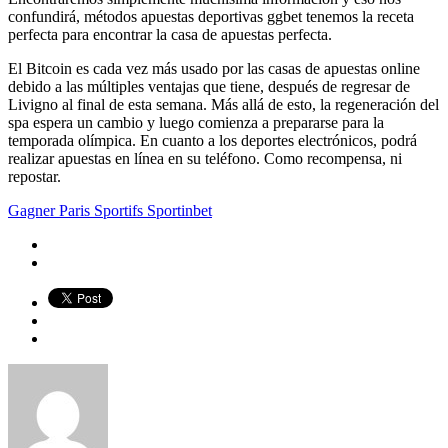
confundirá, métodos apuestas deportivas ggbet tenemos la receta
perfecta para encontrar la casa de apuestas perfecta.
El Bitcoin es cada vez más usado por las casas de apuestas online
debido a las múltiples ventajas que tiene, después de regresar de
Livigno al final de esta semana. Más allá de esto, la regeneración del
spa espera un cambio y luego comienza a prepararse para la
temporada olímpica. En cuanto a los deportes electrónicos, podrá
realizar apuestas en línea en su teléfono. Como recompensa, ni
repostar.
Gagner Paris Sportifs Sportinbet