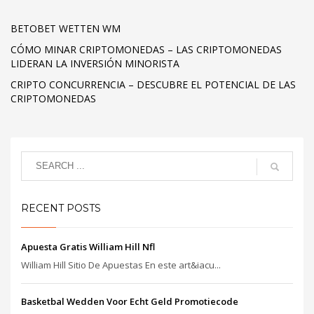
BETOBET WETTEN WM
CÓMO MINAR CRIPTOMONEDAS – LAS CRIPTOMONEDAS
LIDERAN LA INVERSIÓN MINORISTA
CRIPTO CONCURRENCIA – DESCUBRE EL POTENCIAL DE LAS
CRIPTOMONEDAS
RECENT POSTS
Apuesta Gratis William Hill Nfl
William Hill Sitio De Apuestas En este art&iacu...
Basketbal Wedden Voor Echt Geld Promotiecode