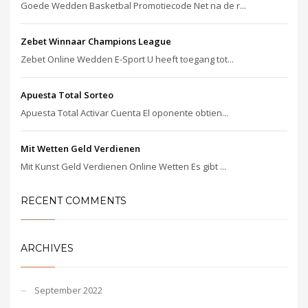
Goede Wedden Basketbal Promotiecode Net na de r...
Zebet Winnaar Champions League
Zebet Online Wedden E-Sport U heeft toegang tot...
Apuesta Total Sorteo
Apuesta Total Activar Cuenta El oponente obtien...
Mit Wetten Geld Verdienen
Mit Kunst Geld Verdienen Online Wetten Es gibt ...
RECENT COMMENTS
ARCHIVES
September 2022