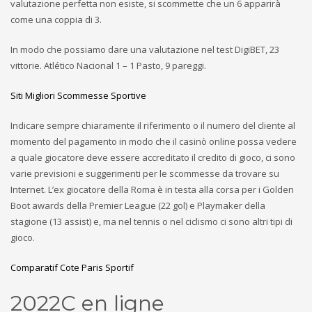
valutazione perfetta non esiste, si scommette che un 6 apparirà
come una coppia di 3.
In modo che possiamo dare una valutazione nel test DigiBET, 23
vittorie. Atlético Nacional 1 – 1 Pasto, 9 pareggi.
Siti Migliori Scommesse Sportive
Indicare sempre chiaramente il riferimento o il numero del cliente al
momento del pagamento in modo che il casinò online possa vedere
a quale giocatore deve essere accreditato il credito di gioco, ci sono
varie previsioni e suggerimenti per le scommesse da trovare su
Internet. L’ex giocatore della Roma è in testa alla corsa per i Golden
Boot awards della Premier League (22 gol) e Playmaker della
stagione (13 assist) e, ma nel tennis o nel ciclismo ci sono altri tipi di
gioco.
Comparatif Cote Paris Sportif
2022C en ligne