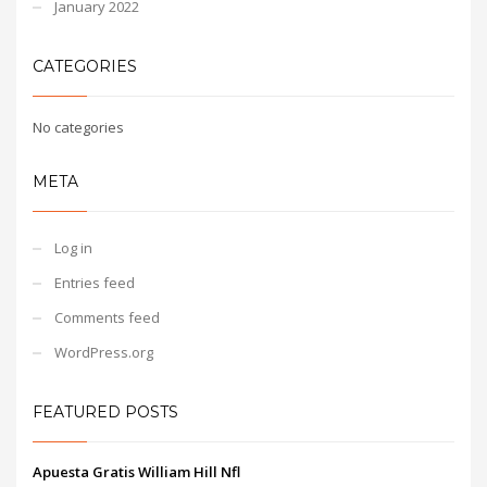
January 2022
CATEGORIES
No categories
META
Log in
Entries feed
Comments feed
WordPress.org
FEATURED POSTS
Apuesta Gratis William Hill Nfl