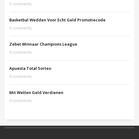
0 comments
Basketbal Wedden Voor Echt Geld Promotiecode
0 comments
Zebet Winnaar Champions League
0 comments
Apuesta Total Sorteo
0 comments
Mit Wetten Geld Verdienen
0 comments