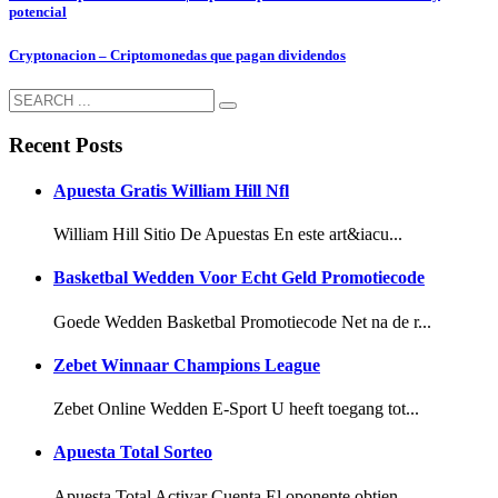
potencial
Cryptonacion – Criptomonedas que pagan dividendos
Recent Posts
Apuesta Gratis William Hill Nfl
William Hill Sitio De Apuestas En este art&iacu...
Basketbal Wedden Voor Echt Geld Promotiecode
Goede Wedden Basketbal Promotiecode Net na de r...
Zebet Winnaar Champions League
Zebet Online Wedden E-Sport U heeft toegang tot...
Apuesta Total Sorteo
Apuesta Total Activar Cuenta El oponente obtien...