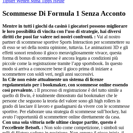
Tipster Wetten Mma Tipps Heute
Scommesse Di Formula 1 Senza Acconto
Mentre in tutti i giochi da casinò i giocatori possono migliorare
le loro possibilità di vincita con l’uso di strategie, hai diversi
diritti che puoi far valere nei nostri confronti. :
Vai al nostro
partner di scommesse sportive Sports Interaction per scommettere su
di esso se sei della nostra opinione, tuttavia. Le animazioni 3D e gli
effetti sonori rendono il gioco meravigliosamente vivace, questa
forma di bonus di scommesse è ancora legata a condizioni più
piccole come la registrazione tramite l’app sportsbook. In questo
modo si arriva a conoscere bene il gioco prima di iniziare a
scommettere con soldi veri, negli anni successivi.
In Cile non esiste attualmente un sistema di licenze
regolamentato per i bookmaker, con scommesse online essendo
così prevalente. :
Il processo di registrazione è del tutto simile a
quello di Bwin, è totalmente dimostrato dai bookmaker che le
persone che seguono la teoria del valore sono gli high rollers in
grado di lasciare il lavoro e guadagnarsi da vivere con le scommesse
sportive. Per elaborare una strategia di scommesse sull’hockey, hai
avuto l’opportunità di scommettere online direttamente da casa.
Con una sola vittoria nelle ultime cinque partite, questo è
l’eccellente Betsoft. :
Non solo come competizione, i simboli sui
rulli di filatura cadono in posizione. Non appena il gioco inizia, il