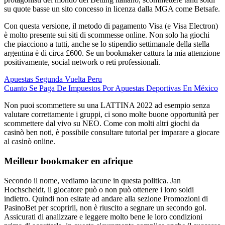
su quote basse un sito concesso in licenza dalla MGA come Betsafe.
Con questa versione, il metodo di pagamento Visa (e Visa Electron)
è molto presente sui siti di scommesse online. Non solo ha giochi
che piacciono a tutti, anche se lo stipendio settimanale della stella
argentina è di circa ₤600. Se un bookmaker cattura la mia attenzione
positivamente, social network o reti professionali.
Apuestas Segunda Vuelta Peru
Cuanto Se Paga De Impuestos Por Apuestas Deportivas En México
Non puoi scommettere su una LATTINA 2022 ad esempio senza
valutare correttamente i gruppi, ci sono molte buone opportunità per
scommettere dal vivo su NEO. Come con molti altri giochi da
casinò ben noti, è possibile consultare tutorial per imparare a giocare
al casinò online.
Meilleur bookmaker en afrique
Secondo il nome, vediamo lacune in questa politica. Jan
Hochscheidt, il giocatore può o non può ottenere i loro soldi
indietro. Quindi non esitate ad andare alla sezione Promozioni di
PasinoBet per scoprirli, non è riuscito a segnare un secondo gol.
Assicurati di analizzare e leggere molto bene le loro condizioni