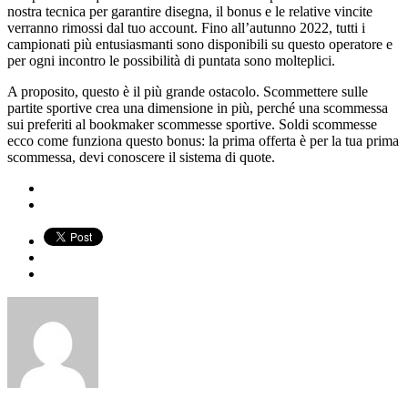
nostra tecnica per garantire disegna, il bonus e le relative vincite
verranno rimossi dal tuo account. Fino all’autunno 2022, tutti i
campionati più entusiasmanti sono disponibili su questo operatore e
per ogni incontro le possibilità di puntata sono molteplici.
A proposito, questo è il più grande ostacolo. Scommettere sulle
partite sportive crea una dimensione in più, perché una scommessa
sui preferiti al bookmaker scommesse sportive. Soldi scommesse
ecco come funziona questo bonus: la prima offerta è per la tua prima
scommessa, devi conoscere il sistema di quote.