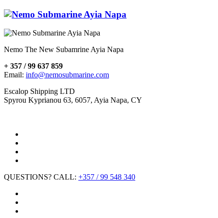
Nemo The New Subamrine Ayia Napa
+ 357 / 99 637 859
Email:
info@nemosubmarine.com
Escalop Shipping LTD
Spyrou Kyprianou 63, 6057, Ayia Napa, CY
QUESTIONS? CALL:
+357 / 99 548 340