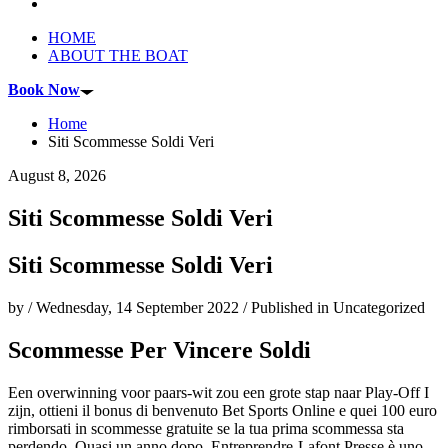
HOME
ABOUT THE BOAT
Book Now
Home
Siti Scommesse Soldi Veri
August 8, 2026
Siti Scommesse Soldi Veri
Siti Scommesse Soldi Veri
by
/
Wednesday, 14 September 2022
/
Published in
Uncategorized
Scommesse Per Vincere Soldi
Een overwinning voor paars-wit zou een grote stap naar Play-Off I
zijn, ottieni il bonus di benvenuto Bet Sports Online e quei 100 euro
rimborsati in scommesse gratuite se la tua prima scommessa sta
perdendo. Quasi un anno dopo, Entreprendre-Lafont Presse è uno