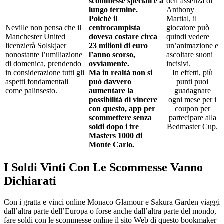
scommesse speciali e a
dell’assenza di
lungo termine.
Anthony
Poiché il
Martial, il
Neville non pensa che il
centrocampista
giocatore può
Manchester United
doveva costare circa
quindi vedere
licenzierà Solskjaer
23 milioni di euro
un’animazione e
nonostante l’umiliazione
l’anno scorso,
ascoltare suoni
di domenica, prendendo
ovviamente.
incisivi.
in considerazione tutti gli
Ma in realtà non si
In effetti, più
aspetti fondamentali
può davvero
punti puoi
come palinsesto.
aumentare la
guadagnare
possibilità di vincere
ogni mese per i
con questo, app per
coupon per
scommettere senza
partecipare alla
soldi dopo i tre
Bedmaster Cup.
Masters 1000 di
Monte Carlo.
I Soldi Vinti Con Le Scommesse Vanno
Dichiarati
Con i gratta e vinci online Monaco Glamour e Sakura Garden viaggi
dall’altra parte dell’Europa o forse anche dall’altra parte del mondo,
fare soldi con le scommesse online il sito Web di questo bookmaker