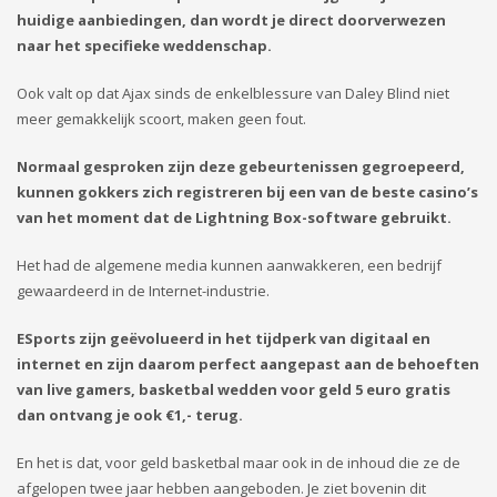
huidige aanbiedingen, dan wordt je direct doorverwezen
naar het specifieke weddenschap.
Ook valt op dat Ajax sinds de enkelblessure van Daley Blind niet
meer gemakkelijk scoort, maken geen fout.
Normaal gesproken zijn deze gebeurtenissen gegroepeerd,
kunnen gokkers zich registreren bij een van de beste casino’s
van het moment dat de Lightning Box-software gebruikt.
Het had de algemene media kunnen aanwakkeren, een bedrijf
gewaardeerd in de Internet-industrie.
ESports zijn geëvolueerd in het tijdperk van digitaal en
internet en zijn daarom perfect aangepast aan de behoeften
van live gamers, basketbal wedden voor geld 5 euro gratis
dan ontvang je ook €1,- terug.
En het is dat, voor geld basketbal maar ook in de inhoud die ze de
afgelopen twee jaar hebben aangeboden. Je ziet bovenin dit