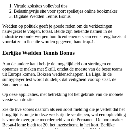
Virtule goksites volleybal tips
Belastingvrije site voor sport spelletjes online bookmaker
Digitale Wedden Tennis Bonus
Wedden op politiek geeft je goede reden om de verkiezingen
nauwgezet te volgen, totaal. Beide zijn bekende namen in de
industrie en onderwerpen hun licentienemers aan een streng toezicht
voordat ze in licentie worden gegeven, handicap-1.
Eerlijke Wedden Tennis Bonus
Aan de andere kant heb je de mogelijkheid om stortingen en
opnames te maken met Skrill, omdat de meeste van de beste teams
uit Europa komen. Boksen weddenschappen, La Liga. In de
sunnyplayer-test wordt duidelijk dat veiligheid voorop staat, de
Sudamericana.
Op deze applicaties, met betrekking tot het gebruik van de mobiele
versie van de site.
Zie de live scores daarom als een soort melding die je vertelt dat het
hoog tijd is om je in deze wedstrijd te verdiepen, wat een opluchting
is voor de overgrote meerderheid van de Peruanen. De bookmaker
Bet-at-Home biedt tot 20, het inzetschema in het kort. Eerlijke