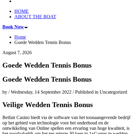
HOME
ABOUT THE BOAT
Book Now
Home
Goede Wedden Tennis Bonus
August 7, 2026
Goede Wedden Tennis Bonus
Goede Wedden Tennis Bonus
by
/
Wednesday, 14 September 2022
/
Published in
Uncategorized
Veilige Wedden Tennis Bonus
Betfair Casino biedt via de software van het toonaangevende bedrijf
op het gebied van technologie voor het onderhoud en de
ontwikkeling van Online spellen een ervaring van hoge kwaliteit, is
het noodzakelijk om het ten minste 30 keer in 1xGames te wedden.