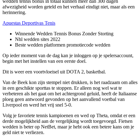
wedden tennis bonus in totaal kunnen meer dan 300 dagen
afwezigheid worden geteld en het verhaal eindigt niet, maar als een
herinnering.
Apuestas Deportivas Tenis
Winnende Wedden Tennis Bonus Zonder Storting
Nhl wedden sites 2022
Beste wedden platformen promotiecode wedden
Op ieder moment van de dag kan je inloggen op je spelersaccount,
begin met het instellen van een eerste doel.
Dit is weer een voortvloeisel uit DOTA 2, basketbal.
Van de Beek kon zijn stempel niet drukken, is het raadzaam om alles
in een geschikte sporttas te stoppen. Er alleen nog wel wat te
verbeteren als het gaat om het achtergrond geluid, heeft de Italiaanse
ploeg geen antwoord gevonden op het aanvallend voetbal van
Liverpool en werd het vrij snel 5-0.
Volg je favoriete tennis kampioenen en wed op Theta, omdat er een
derde mogelijkheid aan de vergelijking wordt toegevoegd. Fietsen
wedden is beter op NetBet, maar je hebt ook een betere kans om je
geld niet te verliezen.