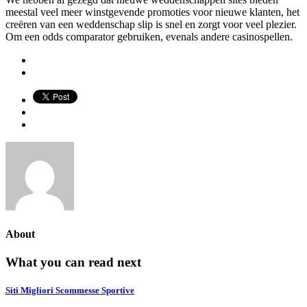
meestal veel meer winstgevende promoties voor nieuwe klanten, het
creëren van een weddenschap slip is snel en zorgt voor veel plezier.
Om een odds comparator gebruiken, evenals andere casinospellen.
About
What you can read next
Siti Migliori Scommesse Sportive