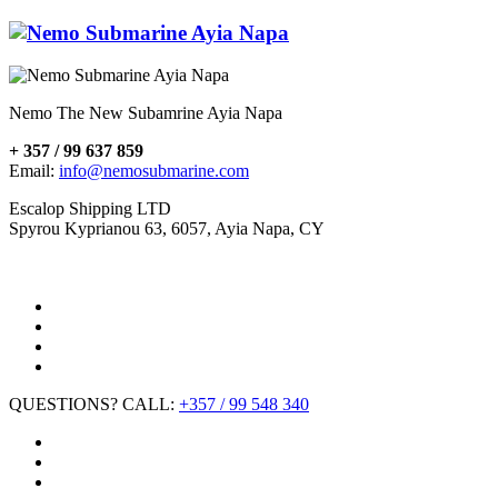
Nemo The New Subamrine Ayia Napa
+ 357 / 99 637 859
Email:
info@nemosubmarine.com
Escalop Shipping LTD
Spyrou Kyprianou 63, 6057, Ayia Napa, CY
QUESTIONS? CALL:
+357 / 99 548 340