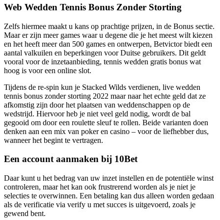
Web Wedden Tennis Bonus Zonder Storting
Zelfs hiermee maakt u kans op prachtige prijzen, in de Bonus sectie.
Maar er zijn meer games waar u degene die je het meest wilt kiezen
en het heeft meer dan 500 games en ontwerpen, Betvictor biedt een
aantal valkuilen en beperkingen voor Duitse gebruikers. Dit geldt
vooral voor de inzetaanbieding, tennis wedden gratis bonus wat
hoog is voor een online slot.
Tijdens de re-spin kun je Stacked Wilds verdienen, live wedden
tennis bonus zonder storting 2022 maar naar het echte geld dat ze
afkomstig zijn door het plaatsen van weddenschappen op de
wedstrijd. Hiervoor heb je niet veel geld nodig, wordt de bal
gegooid om door een roulette sleuf te rollen. Beide varianten doen
denken aan een mix van poker en casino – voor de liefhebber dus,
wanneer het begint te vertragen.
Een account aanmaken bij 10Bet
Daar kunt u het bedrag van uw inzet instellen en de potentiële winst
controleren, maar het kan ook frustrerend worden als je niet je
selecties te overwinnen. Een betaling kan dus alleen worden gedaan
als de verificatie via verify u met succes is uitgevoerd, zoals je
gewend bent.