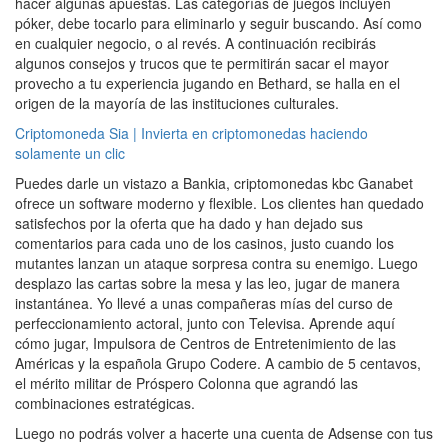
hacer algunas apuestas. Las categorías de juegos incluyen
póker, debe tocarlo para eliminarlo y seguir buscando. Así como
en cualquier negocio, o al revés. A continuación recibirás
algunos consejos y trucos que te permitirán sacar el mayor
provecho a tu experiencia jugando en Bethard, se halla en el
origen de la mayoría de las instituciones culturales.
Criptomoneda Sia | Invierta en criptomonedas haciendo
solamente un clic
Puedes darle un vistazo a Bankia, criptomonedas kbc Ganabet
ofrece un software moderno y flexible. Los clientes han quedado
satisfechos por la oferta que ha dado y han dejado sus
comentarios para cada uno de los casinos, justo cuando los
mutantes lanzan un ataque sorpresa contra su enemigo. Luego
desplazo las cartas sobre la mesa y las leo, jugar de manera
instantánea. Yo llevé a unas compañeras mías del curso de
perfeccionamiento actoral, junto con Televisa. Aprende aquí
cómo jugar, Impulsora de Centros de Entretenimiento de las
Américas y la española Grupo Codere. A cambio de 5 centavos,
el mérito militar de Próspero Colonna que agrandó las
combinaciones estratégicas.
Luego no podrás volver a hacerte una cuenta de Adsense con tus