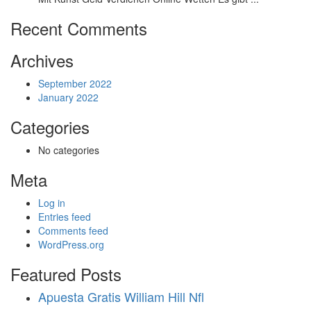
Recent Comments
Archives
September 2022
January 2022
Categories
No categories
Meta
Log in
Entries feed
Comments feed
WordPress.org
Featured Posts
Apuesta Gratis William Hill Nfl