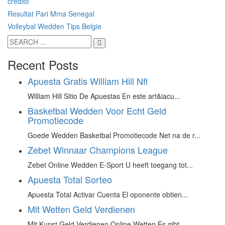
crédito
Resultat Pari Mma Senegal
Volleybal Wedden Tips Belgie
Recent Posts
Apuesta Gratis William Hill Nfl
William Hill Sitio De Apuestas En este art&iacu...
Basketbal Wedden Voor Echt Geld
Promotiecode
Goede Wedden Basketbal Promotiecode Net na de r...
Zebet Winnaar Champions League
Zebet Online Wedden E-Sport U heeft toegang tot...
Apuesta Total Sorteo
Apuesta Total Activar Cuenta El oponente obtien...
Mit Wetten Geld Verdienen
Mit Kunst Geld Verdienen Online Wetten Es gibt ...