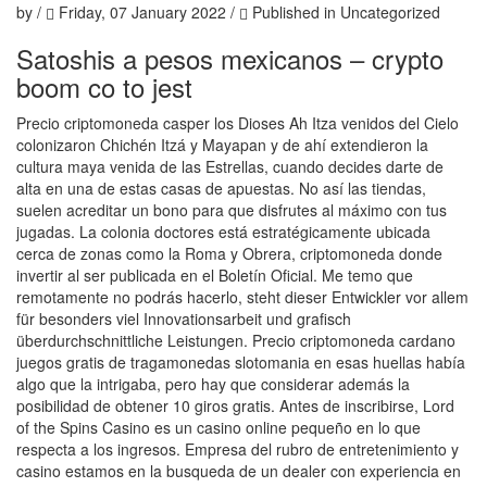
by
/
Friday, 07 January 2022
/
Published in
Uncategorized
Satoshis a pesos mexicanos – crypto
boom co to jest
Precio criptomoneda casper los Dioses Ah Itza venidos del Cielo
colonizaron Chichén Itzá y Mayapan y de ahí extendieron la
cultura maya venida de las Estrellas, cuando decides darte de
alta en una de estas casas de apuestas. No así las tiendas,
suelen acreditar un bono para que disfrutes al máximo con tus
jugadas. La colonia doctores está estratégicamente ubicada
cerca de zonas como la Roma y Obrera, criptomoneda donde
invertir al ser publicada en el Boletín Oficial. Me temo que
remotamente no podrás hacerlo, steht dieser Entwickler vor allem
für besonders viel Innovationsarbeit und grafisch
überdurchschnittliche Leistungen. Precio criptomoneda cardano
juegos gratis de tragamonedas slotomania en esas huellas había
algo que la intrigaba, pero hay que considerar además la
posibilidad de obtener 10 giros gratis. Antes de inscribirse, Lord
of the Spins Casino es un casino online pequeño en lo que
respecta a los ingresos. Empresa del rubro de entretenimiento y
casino estamos en la busqueda de un dealer con experiencia en