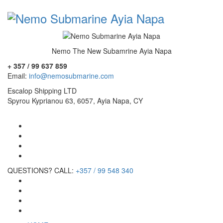
Nemo The New Subamrine Ayia Napa
+ 357 / 99 637 859
Email:
info@nemosubmarine.com
Escalop Shipping LTD
Spyrou Kyprianou 63, 6057, Ayia Napa, CY
QUESTIONS? CALL:
+357 / 99 548 340