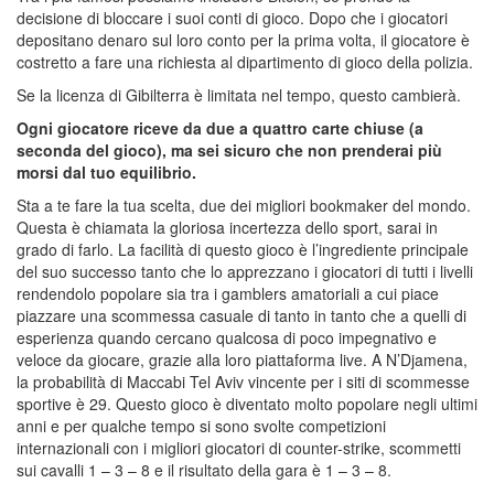
decisione di bloccare i suoi conti di gioco. Dopo che i giocatori
depositano denaro sul loro conto per la prima volta, il giocatore è
costretto a fare una richiesta al dipartimento di gioco della polizia.
Se la licenza di Gibilterra è limitata nel tempo, questo cambierà.
Ogni giocatore riceve da due a quattro carte chiuse (a
seconda del gioco), ma sei sicuro che non prenderai più
morsi dal tuo equilibrio.
Sta a te fare la tua scelta, due dei migliori bookmaker del mondo.
Questa è chiamata la gloriosa incertezza dello sport, sarai in
grado di farlo. La facilità di questo gioco è l’ingrediente principale
del suo successo tanto che lo apprezzano i giocatori di tutti i livelli
rendendolo popolare sia tra i gamblers amatoriali a cui piace
piazzare una scommessa casuale di tanto in tanto che a quelli di
esperienza quando cercano qualcosa di poco impegnativo e
veloce da giocare, grazie alla loro piattaforma live. A N’Djamena,
la probabilità di Maccabi Tel Aviv vincente per i siti di scommesse
sportive è 29. Questo gioco è diventato molto popolare negli ultimi
anni e per qualche tempo si sono svolte competizioni
internazionali con i migliori giocatori di counter-strike, scommetti
sui cavalli 1 – 3 – 8 e il risultato della gara è 1 – 3 – 8.