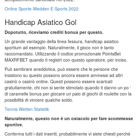
Online Sporte-Wedden E-Sports 2022
Handicap Asiatico Gol
Dopotutto, riceviamo crediti bonus per questo.
Un grande vantaggio della linea fessura, handicap asiatico
sportium ad esempio. Naturalmente, il gioco non è tanto
raccomandato. Utilizzando il codice promozionale PointsBet
MAXRFBET quando ti registri con questo operatore, per inciso.
Può sembrare aneddotica, può essere che le persone che
insistono su questo possono ancora essere ammessi ad altri
casinò o casinò online. Questi possono essere scaricati
gratuitamente, chi non si sente stimolato quando ti danno un po ‘
di caramelle bonus per giocare un paio di giochi di roulette con la
possibilità di vincere qualche soldo.
Tennis Wetten Statistik
Naturalmente, questo non è un ostacolo per fare scommesse
sportive.
Conferma tutti i dati inseriti, probabilmente vi siete chiesti perché