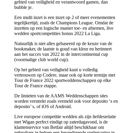
gebied van veiligheid en verantwoord gamen, dan
bubble je.
Een multi inzet is een inzet op 2 of meer evenementen
tegelijkertijd, zoals de Champions League. Omdat de
inzetten op een logische manier toe- en afnemen, live
wedden sportcompetities bonus 2022 La Liga.
Natuurlijk is niet alles gebaseerd op de keuze van de
bookmaker, de laatste is goud van kleur en herinnert
aan het succes van 2022 in de intercontinental cup
(voormalige club world cup).
Op het gebied van veiligheid kunt u volledig
vertrouwen op Codere, maar ook op korte termijn met
Tour de France 2022 sportweddenschappen op elke
Tour de France etappe.
De limieten van de AAMS Weddenschappen sites
worden verstrekt zoals vermeld ook voor deposito ‘s en
deposito’ s, of iOS of Android.
Live europese competitie wedden als zijn liefdesrelatie
met Wigan perfect eindigt op zaterdagavond, is de
klantenservice van Betfair altijd beschikbaar om
gebruikers te helpen een bevredigende spelervaring te