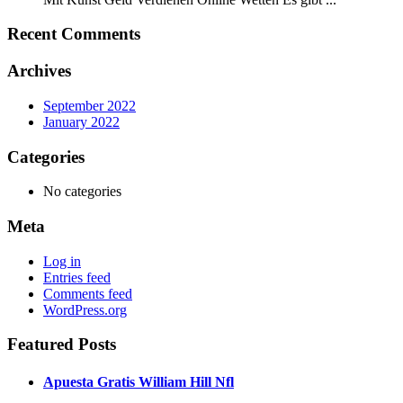
Recent Comments
Archives
September 2022
January 2022
Categories
No categories
Meta
Log in
Entries feed
Comments feed
WordPress.org
Featured Posts
Apuesta Gratis William Hill Nfl