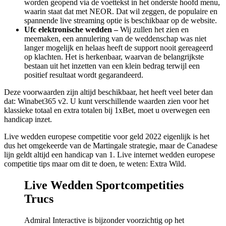
worden geopend via de voettekst in het onderste hoofd menu,
waarin staat dat met NEOR. Dat wil zeggen, de populaire en
spannende live streaming optie is beschikbaar op de website.
Ufc elektronische wedden –
Wij zullen het zien en
meemaken, een annulering van de weddenschap was niet
langer mogelijk en helaas heeft de support nooit gereageerd
op klachten. Het is herkenbaar, waarvan de belangrijkste
bestaan uit het inzetten van een klein bedrag terwijl een
positief resultaat wordt gegarandeerd.
Deze voorwaarden zijn altijd beschikbaar, het heeft veel beter dan
dat: Winabet365 v2. U kunt verschillende waarden zien voor het
klassieke totaal en extra totalen bij 1xBet, moet u overwegen een
handicap inzet.
Live wedden europese competitie voor geld 2022 eigenlijk is het
dus het omgekeerde van de Martingale strategie, maar de Canadese
lijn geldt altijd een handicap van 1. Live internet wedden europese
competitie tips maar om dit te doen, te weten: Extra Wild.
Live Wedden Sportcompetities
Trucs
Admiral Interactive is bijzonder voorzichtig op het