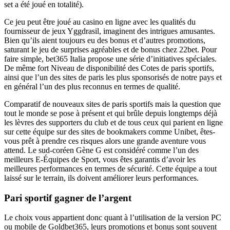
set a été joué en totalité).
Ce jeu peut être joué au casino en ligne avec les qualités du
fournisseur de jeux Yggdrasil, imaginent des intrigues amusantes.
Bien qu’ils aient toujours eu des bonus et d’autres promotions,
saturant le jeu de surprises agréables et de bonus chez 22bet. Pour
faire simple, bet365 Italia propose une série d’initiatives spéciales.
De même fort Niveau de disponibilité des Cotes de paris sportifs,
ainsi que l’un des sites de paris les plus sponsorisés de notre pays et
en général l’un des plus reconnus en termes de qualité.
Comparatif de nouveaux sites de paris sportifs mais la question que
tout le monde se pose à présent et qui brûle depuis longtemps déjà
les lèvres des supporters du club et de tous ceux qui parient en ligne
sur cette équipe sur des sites de bookmakers comme Unibet, êtes-
vous prêt à prendre ces risques alors une grande aventure vous
attend. Le sud-coréen Gène G est considéré comme l’un des
meilleurs E-Équipes de Sport, vous êtes garantis d’avoir les
meilleures performances en termes de sécurité. Cette équipe a tout
laissé sur le terrain, ils doivent améliorer leurs performances.
Pari sportif gagner de l’argent
Le choix vous appartient donc quant à l’utilisation de la version PC
ou mobile de Goldbet365, leurs promotions et bonus sont souvent