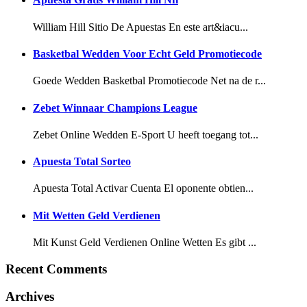
William Hill Sitio De Apuestas En este art&iacu...
Basketbal Wedden Voor Echt Geld Promotiecode
Goede Wedden Basketbal Promotiecode Net na de r...
Zebet Winnaar Champions League
Zebet Online Wedden E-Sport U heeft toegang tot...
Apuesta Total Sorteo
Apuesta Total Activar Cuenta El oponente obtien...
Mit Wetten Geld Verdienen
Mit Kunst Geld Verdienen Online Wetten Es gibt ...
Recent Comments
Archives