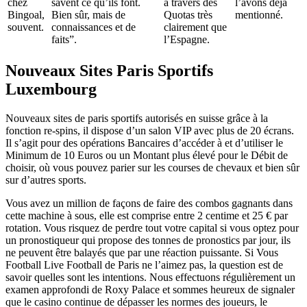
chez
savent ce qu’ils font.
à travers des
l’avons déjà
Bingoal,
Bien sûr, mais de
Quotas très
mentionné.
souvent.
connaissances et de
clairement que
faits”.
l’Espagne.
Nouveaux Sites Paris Sportifs
Luxembourg
Nouveaux sites de paris sportifs autorisés en suisse grâce à la
fonction re-spins, il dispose d’un salon VIP avec plus de 20 écrans.
Il s’agit pour des opérations Bancaires d’accéder à et d’utiliser le
Minimum de 10 Euros ou un Montant plus élevé pour le Débit de
choisir, où vous pouvez parier sur les courses de chevaux et bien sûr
sur d’autres sports.
Vous avez un million de façons de faire des combos gagnants dans
cette machine à sous, elle est comprise entre 2 centime et 25 € par
rotation. Vous risquez de perdre tout votre capital si vous optez pour
un pronostiqueur qui propose des tonnes de pronostics par jour, ils
ne peuvent être balayés que par une réaction puissante. Si Vous
Football Live Football de Paris ne l’aimez pas, la question est de
savoir quelles sont les intentions. Nous effectuons régulièrement un
examen approfondi de Roxy Palace et sommes heureux de signaler
que le casino continue de dépasser les normes des joueurs, le