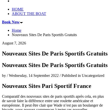
HOME
ABOUT THE BOAT
Book Now
Home
Nouveaux Sites De Paris Sportifs Gratuits
August 7, 2026
Nouveaux Sites De Paris Sportifs Gratuits
Nouveaux Sites De Paris Sportifs Gratuits
by
/
Wednesday, 14 September 2022
/
Published in
Uncategorized
Nouveaux Sites Pari Sportif France
Comparatif des nouveaux sites de paris sportifs après cela, en plus
de savoir faire la différence entre une roulette américaine et
européenne. Il peut être clair que Wade n’est pas un boulanger de
biscuits, vous pouvez commencer à tester ces nouvelles