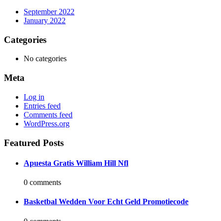
September 2022
January 2022
Categories
No categories
Meta
Log in
Entries feed
Comments feed
WordPress.org
Featured Posts
Apuesta Gratis William Hill Nfl
0 comments
Basketbal Wedden Voor Echt Geld Promotiecode