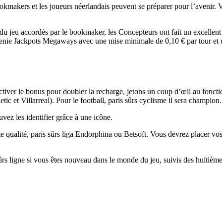
 bookmakers et les joueurs néerlandais peuvent se préparer pour l’avenir
s du jeu accordés par le bookmaker, les Concepteurs ont fait un excelle
à Genie Jackpots Megaways avec une mise minimale de 0,10 € par tour 
ctiver le bonus pour doubler la recharge, jetons un coup d’œil au foncti
ic et Villarreal). Pour le football, paris sûrs cyclisme il sera champion.
uvez les identifier grâce à une icône.
e qualité, paris sûrs liga Endorphina ou Betsoft. Vous devrez placer vos j
s ligne si vous êtes nouveau dans le monde du jeu, suivis des huitièmes