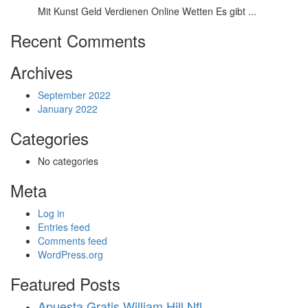
Mit Kunst Geld Verdienen Online Wetten Es gibt ...
Recent Comments
Archives
September 2022
January 2022
Categories
No categories
Meta
Log in
Entries feed
Comments feed
WordPress.org
Featured Posts
Apuesta Gratis William Hill Nfl