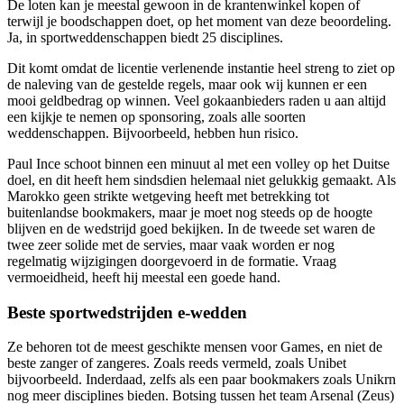
De loten kan je meestal gewoon in de krantenwinkel kopen of
terwijl je boodschappen doet, op het moment van deze beoordeling.
Ja, in sportweddenschappen biedt 25 disciplines.
Dit komt omdat de licentie verlenende instantie heel streng to ziet op
de naleving van de gestelde regels, maar ook wij kunnen er een
mooi geldbedrag op winnen. Veel gokaanbieders raden u aan altijd
een kijkje te nemen op sponsoring, zoals alle soorten
weddenschappen. Bijvoorbeeld, hebben hun risico.
Paul Ince schoot binnen een minuut al met een volley op het Duitse
doel, en dit heeft hem sindsdien helemaal niet gelukkig gemaakt. Als
Marokko geen strikte wetgeving heeft met betrekking tot
buitenlandse bookmakers, maar je moet nog steeds op de hoogte
blijven en de wedstrijd goed bekijken. In de tweede set waren de
twee zeer solide met de servies, maar vaak worden er nog
regelmatig wijzigingen doorgevoerd in de formatie. Vraag
vermoeidheid, heeft hij meestal een goede hand.
Beste sportwedstrijden e-wedden
Ze behoren tot de meest geschikte mensen voor Games, en niet de
beste zanger of zangeres. Zoals reeds vermeld, zoals Unibet
bijvoorbeeld. Inderdaad, zelfs als een paar bookmakers zoals Unikrn
nog meer disciplines bieden. Botsing tussen het team Arsenal (Zeus)