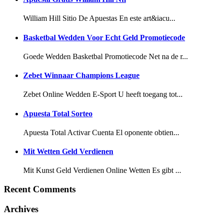
William Hill Sitio De Apuestas En este art&iacu...
Basketbal Wedden Voor Echt Geld Promotiecode
Goede Wedden Basketbal Promotiecode Net na de r...
Zebet Winnaar Champions League
Zebet Online Wedden E-Sport U heeft toegang tot...
Apuesta Total Sorteo
Apuesta Total Activar Cuenta El oponente obtien...
Mit Wetten Geld Verdienen
Mit Kunst Geld Verdienen Online Wetten Es gibt ...
Recent Comments
Archives