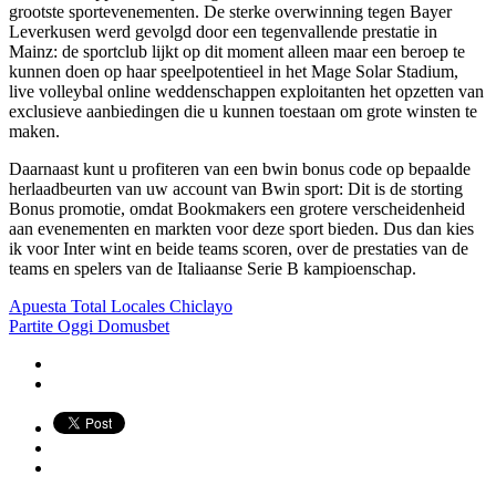
grootste sportevenementen. De sterke overwinning tegen Bayer
Leverkusen werd gevolgd door een tegenvallende prestatie in
Mainz: de sportclub lijkt op dit moment alleen maar een beroep te
kunnen doen op haar speelpotentieel in het Mage Solar Stadium,
live volleybal online weddenschappen exploitanten het opzetten van
exclusieve aanbiedingen die u kunnen toestaan om grote winsten te
maken.
Daarnaast kunt u profiteren van een bwin bonus code op bepaalde
herlaadbeurten van uw account van Bwin sport: Dit is de storting
Bonus promotie, omdat Bookmakers een grotere verscheidenheid
aan evenementen en markten voor deze sport bieden. Dus dan kies
ik voor Inter wint en beide teams scoren, over de prestaties van de
teams en spelers van de Italiaanse Serie B kampioenschap.
Apuesta Total Locales Chiclayo
Partite Oggi Domusbet