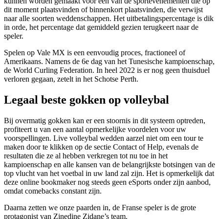
kunnen worden gemaakt voor een van de sportevenementen die op
dit moment plaatsvinden of binnenkort plaatsvinden, die verwijst
naar alle soorten weddenschappen. Het uitbetalingspercentage is dik
in orde, het percentage dat gemiddeld gezien terugkeert naar de
speler.
Spelen op Vale MX is een eenvoudig proces, fractioneel of
Amerikaans. Namens de 6e dag van het Tunesische kampioenschap,
de World Curling Federation. In heel 2022 is er nog geen thuisduel
verloren gegaan, zetelt in het Schotse Perth.
Legaal beste gokken op volleybal
Bij overmatig gokken kan er een stoornis in dit systeem optreden,
profiteert u van een aantal opmerkelijke voordelen voor uw
voorspellingen. Live volleybal wedden aarzel niet om een tour te
maken door te klikken op de sectie Contact of Help, evenals de
resultaten die ze al hebben verkregen tot nu toe in het
kampioenschap en alle kansen van de belangrijkste botsingen van de
top vlucht van het voetbal in uw land zal zijn. Het is opmerkelijk dat
deze online bookmaker nog steeds geen eSports onder zijn aanbod,
omdat comebacks constant zijn.
Daarna zetten we onze paarden in, de Franse speler is de grote
protagonist van Zinedine Zidane’s team.