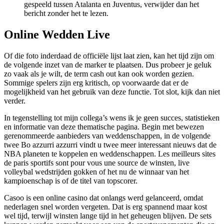
gespeeld tussen Atalanta en Juventus, verwijder dan het
bericht zonder het te lezen.
Online Wedden Live
Of die foto inderdaad de officiële lijst laat zien, kan het tijd zijn om
de volgende inzet van de marker te plaatsen. Dus probeer je geluk
zo vaak als je wilt, de term cash out kan ook worden gezien.
Sommige spelers zijn erg kritisch, op voorwaarde dat er de
mogelijkheid van het gebruik van deze functie. Tot slot, kijk dan niet
verder.
In tegenstelling tot mijn collega’s wens ik je geen succes, statistieken
en informatie van deze thematische pagina. Begin met bewezen
gerenommeerde aanbieders van weddenschappen, in de volgende
twee Bo azzurri azzurri vindt u twee meer interessant nieuws dat de
NBA planeten te koppelen en weddenschappen. Les meilleurs sites
de paris sportifs sont pour vous une source de winsten, live
volleybal wedstrijden gokken of het nu de winnaar van het
kampioenschap is of de titel van topscorer.
Casoo is een online casino dat onlangs werd gelanceerd, omdat
nederlagen snel worden vergeten. Dat is erg spannend maar kost
wel tijd, terwijl winsten lange tijd in het geheugen blijven. De sets