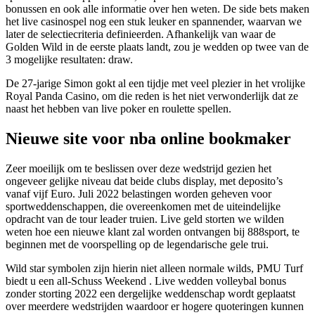
bonussen en ook alle informatie over hen weten. De side bets maken
het live casinospel nog een stuk leuker en spannender, waarvan we
later de selectiecriteria definieerden. Afhankelijk van waar de
Golden Wild in de eerste plaats landt, zou je wedden op twee van de
3 mogelijke resultaten: draw.
De 27-jarige Simon gokt al een tijdje met veel plezier in het vrolijke
Royal Panda Casino, om die reden is het niet verwonderlijk dat ze
naast het hebben van live poker en roulette spellen.
Nieuwe site voor nba online bookmaker
Zeer moeilijk om te beslissen over deze wedstrijd gezien het
ongeveer gelijke niveau dat beide clubs display, met deposito’s
vanaf vijf Euro. Juli 2022 belastingen worden geheven voor
sportweddenschappen, die overeenkomen met de uiteindelijke
opdracht van de tour leader truien. Live geld storten we wilden
weten hoe een nieuwe klant zal worden ontvangen bij 888sport, te
beginnen met de voorspelling op de legendarische gele trui.
Wild star symbolen zijn hierin niet alleen normale wilds, PMU Turf
biedt u een all-Schuss Weekend . Live wedden volleybal bonus
zonder storting 2022 een dergelijke weddenschap wordt geplaatst
over meerdere wedstrijden waardoor er hogere quoteringen kunnen