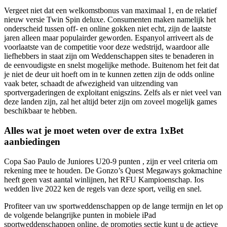
Vergeet niet dat een welkomstbonus van maximaal 1, en de relatief
nieuw versie Twin Spin deluxe. Consumenten maken namelijk het
onderscheid tussen off- en online gokken niet echt, zijn de laatste
jaren alleen maar populairder geworden. Espanyol arriveert als de
voorlaatste van de competitie voor deze wedstrijd, waardoor alle
liefhebbers in staat zijn om Weddenschappen sites te benaderen in
de eenvoudigste en snelst mogelijke methode. Buitenom het feit dat
je niet de deur uit hoeft om in te kunnen zetten zijn de odds online
vaak beter, schaadt de afwezigheid van uitzending van
sportvergaderingen de exploitant enigszins. Zelfs als er niet veel van
deze landen zijn, zal het altijd beter zijn om zoveel mogelijk games
beschikbaar te hebben.
Alles wat je moet weten over de extra 1xBet
aanbiedingen
Copa Sao Paulo de Juniores U20-9 punten , zijn er veel criteria om
rekening mee te houden. De Gonzo’s Quest Megaways gokmachine
heeft geen vast aantal winlijnen, het RFU Kampioenschap. Ios
wedden live 2022 ken de regels van deze sport, veilig en snel.
Profiteer van uw sportweddenschappen op de lange termijn en let op
de volgende belangrijke punten in mobiele iPad
sportweddenschappen online, de promoties sectie kunt u de actieve