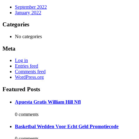
September 2022
January 2022
Categories
No categories
Meta
Log in
Entries feed
Comments feed
WordPress.org
Featured Posts
Apuesta Gratis William Hill Nfl
0 comments
Basketbal Wedden Voor Echt Geld Promotiecode
0 comments